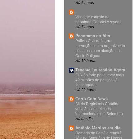
Há 6 horas
.
Visita de cortesia ao
deputado Coronel Azevedo
Há 7 horas
Panorama do Alto
Polícia Civil deflagra
operação contra organização
criminosa com atuação no
Oeste Potiguar
Há 10 horas
Tenente Laurentino Agora
El Niño forte pode levar mais
49 milhões de pessoas à
fome aguda
Há 23 horas
Cerro Corá News
Atleta Regiclécia Cândido
volta às competições
internacionais em Setembro
Há um dia
Antônio Martins em dia
Romaria da Família reunirá
fiéis no Santuário de Nossa