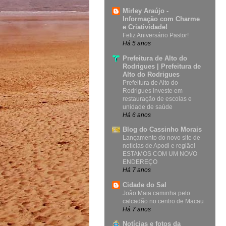
Mirley Araújo -
Informação com Charme
e Criatividade!
Feliz Aniversário Pastor!
Há 5 anos
Prefeitura de Alto do
Rodrigues | Prefeitura de
Alto do Rodrigues
Prefeitura de Alto do
Rodrigues investe em
restauração de escolas e
unidade de saúde
Há 6 anos
Blog do Cassinho Morais
Lançamento do novo site de
notícias de Apodi e região!
ESTAMOS COM UM NOVO
ENDEREÇO
Há 7 anos
Cidade do Sal
João Maia caminha pelo
calcadão no centro de Macau
Há 7 anos
Notícias e fotos da