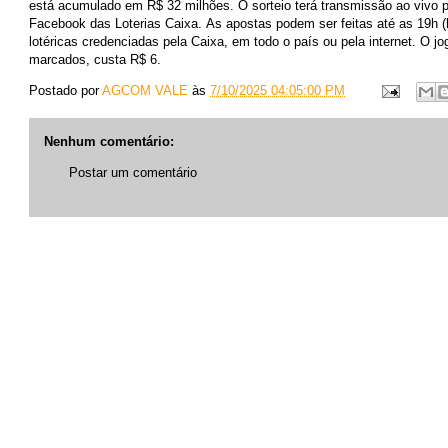
está acumulado em R$ 32 milhões. O sorteio terá transmissão ao vivo 
Facebook das Loterias Caixa. As apostas podem ser feitas até as 19h (h
lotéricas credenciadas pela Caixa, em todo o país ou pela internet. O 
marcados, custa R$ 6.
Postado por
AGCOM VALE
às
7/10/2025 04:05:00 PM
Nenhum comentário:
Postar um comentário