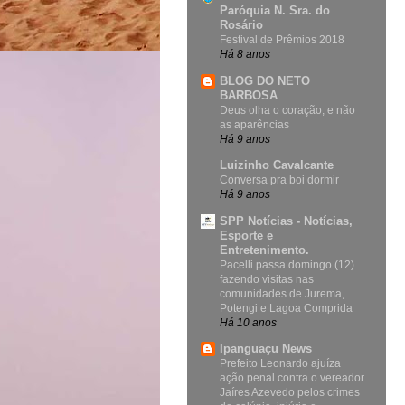
Paróquia N. Sra. do
Rosário
Festival de Prêmios 2018
Há 8 anos
BLOG DO NETO
BARBOSA
Deus olha o coração, e não
as aparências
Há 9 anos
Luizinho Cavalcante
Conversa pra boi dormir
Há 9 anos
SPP Notícias - Notícias,
Esporte e
Entretenimento.
Pacelli passa domingo (12)
fazendo visitas nas
comunidades de Jurema,
Potengi e Lagoa Comprida
Há 10 anos
Ipanguaçu News
Prefeito Leonardo ajuíza
ação penal contra o vereador
Jaíres Azevedo pelos crimes