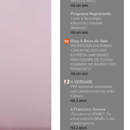
IRREGULARES
Há um ano
Programa Registrando
Como a Tecnologia
Influencia o Folclore
Moderno?
Há um ano
Blog A Brisa do Vale
PROFESSOR ENDRINHO
COM APOIO DOS PAIS
ENTREGA UNIFORMES
PARA EQUIPE DE FUTSAL
FEMININO NO BAIRRO SÃO
FRANCISCO
Há um ano
A VERDADE
PRF apreende anfetamina
com caminhoneiro em João
Câmara
Há 2 anos
é Francisco Gomes
เว็บ แทง มวย UFABET เว็บ
แทงมวยออนไลน์อันดับ 1 แทง
มวยถูกกฎหมาย
Há 2 anos