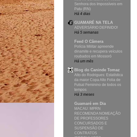
Senhora dos Impossíveis em
Patu (RN)
Há 4 dias
GUAMARÉ NA TELA
ADVERSÁRIO DEFINIDO!
Há 5 semanas
Feed O Câmera
Polícia Militar apreende
dinamite e recupera veículos
roubados em Mossoró
Há um mês
Blog do Caninde Tomaz
Alto do Rodrigues: Estatística
da maior Copa Alto Folia de
Futsal Feminino de todos os
tempos
Há 3 meses
Guamaré em Dia
MACAU: MPRN
RECOMENDA NOMEAÇÃO
DE PROFESSORES
CONCURSADOS E
SUSPENSÃO DE
CONTRATOS