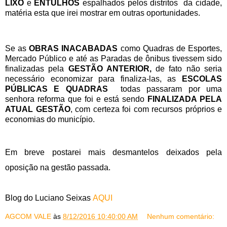
LIXO
e
ENTULHOS
espalhados pelos distritos da cidade,
matéria esta que irei mostrar em outras oportunidades.
Se as
OBRAS INACABADAS
como Quadras de Esportes,
Mercado Público e até as Paradas de ônibus tivessem sido
finalizadas pela
GESTÃO ANTERIOR,
de fato não seria
necessário economizar para finaliza-las, as
ESCOLAS
PÚBLICAS E QUADRAS
todas passaram por uma
senhora reforma que foi e está sendo
FINALIZADA PELA
ATUAL GESTÃO
, com certeza foi com recursos próprios e
economias do município.
Em breve postarei mais
desmantelos
deixados pela
oposição
na gestão passada.
Blog do Luciano Seixas
AQUI
AGCOM VALE
às
8/12/2016 10:40:00 AM
Nenhum comentário: