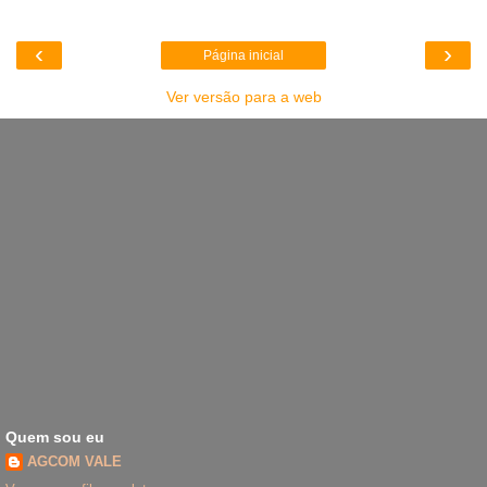
‹
›
Página inicial
Ver versão para a web
Quem sou eu
AGCOM VALE