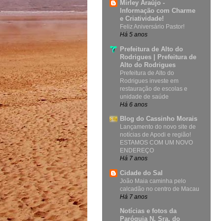
Mirley Araújo -
Informação com Charme
e Criatividade!
Feliz Aniversário Pastor!
Há 5 anos
Prefeitura de Alto do
Rodrigues | Prefeitura de
Alto do Rodrigues
Prefeitura de Alto do
Rodrigues investe em
restauração de escolas e
unidade de saúde
Há 6 anos
Blog do Cassinho Morais
Lançamento do novo site de
notícias de Apodi e região!
ESTAMOS COM UM NOVO
ENDEREÇO
Há 7 anos
Cidade do Sal
João Maia caminha pelo
calcadão no centro de Macau
Há 7 anos
Notícias e fotos da
Paróquia N. Sra. do