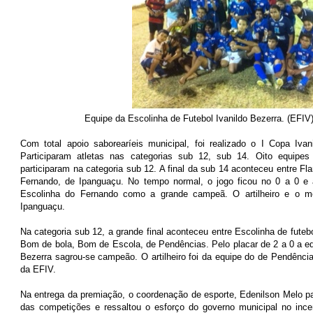
Equipe da Escolinha de Futebol Ivanildo Bezerra. (EFIV
Com total apoio saborearíeis municipal, foi realizado o I Copa Iva
Participaram atletas nas categorias sub 12, sub 14. Oito equipes
participaram na categoria sub 12. A final da sub 14 aconteceu entre 
Fernando, de Ipanguaçu. No tempo normal, o jogo ficou no 0 a 0 e a
Escolinha do Fernando como a grande campeã. O artilheiro e o me
Ipanguaçu.
Na categoria sub 12, a grande final aconteceu entre Escolinha de futebo
Bom de bola, Bom de Escola, de Pendências. Pelo placar de 2 a 0 a eq
Bezerra sagrou-se campeão. O artilheiro foi da equipe do de Pendências
da EFIV.
Na entrega da premiação, o coordenação de esporte, Edenilson Melo pa
das competições e ressaltou o esforço do governo municipal no ince