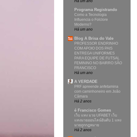
Há um ano
Programa Registrando
Como a Tecnologia
Influencia o Folclore
Moderno?
Há um ano
Blog A Brisa do Vale
PROFESSOR ENDRINHO
COM APOIO DOS PAIS
ENTREGA UNIFORMES
PARA EQUIPE DE FUTSAL
FEMININO NO BAIRRO SÃO
FRANCISCO
Há um ano
A VERDADE
PRF apreende anfetamina
com caminhoneiro em João
Câmara
Há 2 anos
é Francisco Gomes
เว็บ แทง มวย UFABET เว็บ
แทงมวยออนไลน์อันดับ 1 แทง
มวยถูกกฎหมาย
Há 2 anos