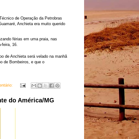
Técnico de Operação da Petrobras
uamaré, Anchieta era muito querido
ozando férias em uma praia, nas
feira, 16.
orpo de Anchieta será velado na manhã
po de Bombeiros, e que o
ntário:
nte do América/MG