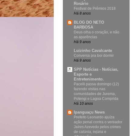
Rosário
Festival de Prêmios 2018
Há 8 anos
BLOG DO NETO
BARBOSA
Deus olha o coração, e não
as aparências
Há 9 anos
Luizinho Cavalcante
Conversa pra boi dormir
Há 9 anos
SPP Notícias - Notícias,
Esporte e
Entretenimento.
Pacelli passa domingo (12)
fazendo visitas nas
comunidades de Jurema,
Potengi e Lagoa Comprida
Há 10 anos
Ipanguaçu News
Prefeito Leonardo ajuíza
ação penal contra o vereador
Jaíres Azevedo pelos crimes
de calúnia, injúria e