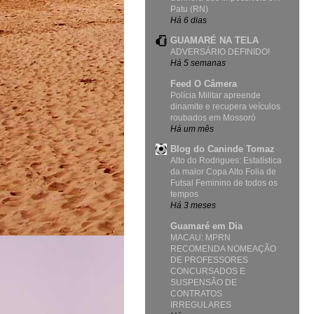
Patu (RN)
Há 6 dias
GUAMARÉ NA TELA
ADVERSÁRIO DEFINIDO!
Há 5 semanas
Feed O Câmera
Polícia Militar apreende
dinamite e recupera veículos
roubados em Mossoró
Há um mês
Blog do Caninde Tomaz
Alto do Rodrigues: Estatística
da maior Copa Alto Folia de
Futsal Feminino de todos os
tempos
Há 3 meses
Guamaré em Dia
MACAU: MPRN
RECOMENDA NOMEAÇÃO
DE PROFESSORES
CONCURSADOS E
SUSPENSÃO DE
CONTRATOS
IRREGULARES