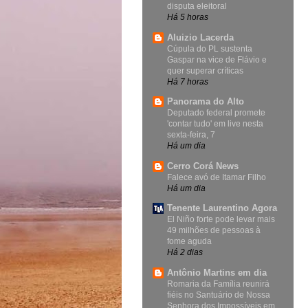
disputa eleitoral
Há 5 horas
Aluizio Lacerda
Cúpula do PL sustenta
Gaspar na vice de Flávio e
quer superar críticas
Há 7 horas
Panorama do Alto
Deputado federal promete
'contar tudo' em live nesta
sexta-feira, 7
Há um dia
Cerro Corá News
Falece avó de Itamar Filho
Há um dia
Tenente Laurentino Agora
El Niño forte pode levar mais
49 milhões de pessoas à
fome aguda
Há 2 dias
Antônio Martins em dia
Romaria da Família reunirá
fiéis no Santuário de Nossa
Senhora dos Impossíveis em