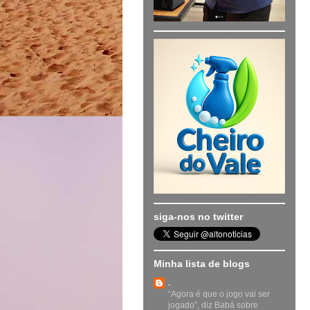
siga-nos no twitter
Minha lista de blogs
.
“Agora é que o jogo vai ser
jogado”, diz Babá sobre