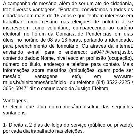
A campanha de mesário, além de ser um ato de cidadania,
traz diversas vantagens. "Portanto, convidamos a todos os
cidadãos com mais de 18 anos e que tenham interesse em
trabalhar como mesário nas eleições de outubro a se
inscreverem como voluntário, comparecendo ao cartório
eleitoral, no Fórum da Comarca de Pendências, em dias
úteis, no horário de 08 às 13 horas, portando a identidade,
para preenchimento de formulário.
Ou através da internet,
enviando e-mail para o endereço:
ze047@trern.jus.br,
contendo dados: Nome, nível escolar, profissão (ocupação),
número do título, endereço e telefone para contato. Mais
informações sobre mesários (atribuições, quem pode ser
mesário, vantagens, etc), em
www.tre-
rn.jus.br/eleitor/mesário/inicio
ou telefone (84) 3522-2225 /
3654-5947" diz o comunicado da Justiça Eleitoral
Vantagens:
O eleitor que atua como mesário usufrui das seguintes
vantagens:
1- Direito a 2 dias de folga do serviço (público ou privado),
por cada dia trabalhado nas eleições.