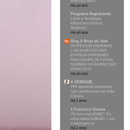
IRREGULARES
Há um ano
Programa Registrando
Como a Tecnologia
Influencia o Folclore
Moderno?
Há um ano
Blog A Brisa do Vale
PROFESSOR ENDRINHO
COM APOIO DOS PAIS
ENTREGA UNIFORMES
PARA EQUIPE DE FUTSAL
FEMININO NO BAIRRO SÃO
FRANCISCO
Há um ano
A VERDADE
PRF apreende anfetamina
com caminhoneiro em João
Câmara
Há 2 anos
é Francisco Gomes
เว็บ แทง มวย UFABET เว็บ
แทงมวยออนไลน์อันดับ 1 แทง
มวยถูกกฎหมาย
Há 2 anos