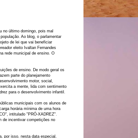
u no último domingo, pois mal
 população. Ao blog, o parlamentar
jeto de lei que vai beneficiar
ereador eleito Ivaltan Fernandes
na rede municipal de ensino. O
uições de ensino. De modo geral os
fazem parte do planejamento
esenvolvimento motor, social,
 exercita a mente, lida com sentimento
rez para o desenvolvimento infantil.
públicas municipais com os alunos de
carga horária mínima de uma hora
, intitulado "PRÓ-XADREZ".
ém de incentivar competições no
 por isso, nesta data especial,