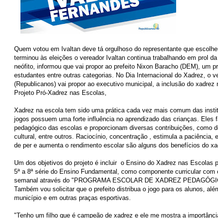
Quem votou em Ivaltan deve tá orgulhoso do representante que escolhe
terminou às eleições o vereador Ivaltan continua trabalhando em prol da
neófito, informou que vai propor ao prefeito Nixon Baracho (DEM), um pro
estudantes entre outras categorias. No Dia Internacional do Xadrez, o v
(Republicanos) vai propor ao executivo municipal, a inclusão do xadrez 
Projeto Pró-Xadrez nas Escolas,
Xadrez na escola tem sido uma prática cada vez mais comum das instit
jogos possuem uma forte influência no aprendizado das crianças. Eles 
pedagógico das escolas e proporcionam diversas contribuições, como d
cultural, entre outros. Raciocínio, concentração , estimula a paciência,
de per e aumenta o rendimento escolar são alguns dos benefícios do xad
Um dos objetivos do projeto é incluir o Ensino do Xadrez nas Escolas 
5ª a 8ª série do Ensino Fundamental, como componente curricular com 
semanal através do "PROGRAMA ESCOLAR DE XADREZ PEDAGÓGICO"
Também vou solicitar que o prefeito distribua o jogo para os alunos, al
município e em outras praças esportivas.
"Tenho um filho que é campeão de xadrez e ele me mostra a importância,