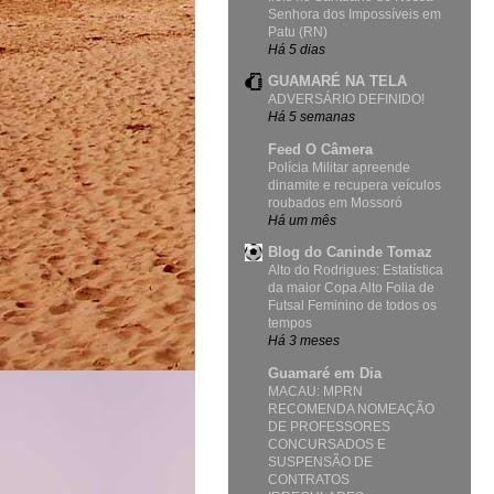
Senhora dos Impossíveis em
Patu (RN)
Há 5 dias
GUAMARÉ NA TELA
ADVERSÁRIO DEFINIDO!
Há 5 semanas
Feed O Câmera
Polícia Militar apreende
dinamite e recupera veículos
roubados em Mossoró
Há um mês
Blog do Caninde Tomaz
Alto do Rodrigues: Estatística
da maior Copa Alto Folia de
Futsal Feminino de todos os
tempos
Há 3 meses
Guamaré em Dia
MACAU: MPRN
RECOMENDA NOMEAÇÃO
DE PROFESSORES
CONCURSADOS E
SUSPENSÃO DE
CONTRATOS