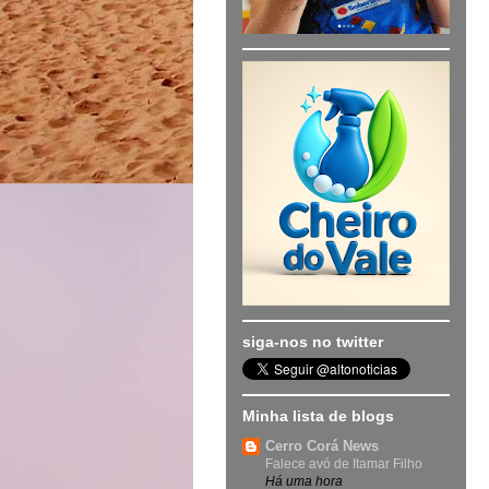
siga-nos no twitter
Minha lista de blogs
Cerro Corá News
Falece avó de Itamar Filho
Há uma hora