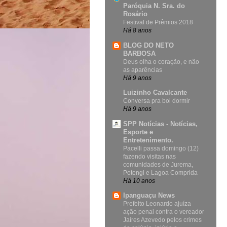
Paróquia N. Sra. do
Rosário
Festival de Prêmios 2018
Há 8 anos
BLOG DO NETO
BARBOSA
Deus olha o coração, e não
as aparências
Há 9 anos
Luizinho Cavalcante
Conversa pra boi dormir
Há 9 anos
SPP Notícias - Notícias,
Esporte e
Entretenimento.
Pacelli passa domingo (12)
fazendo visitas nas
comunidades de Jurema,
Potengi e Lagoa Comprida
Há 10 anos
Ipanguaçu News
Prefeito Leonardo ajuíza
ação penal contra o vereador
Jaíres Azevedo pelos crimes