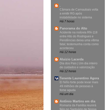
.
Câmara de Carnaubais volta
a emitir RG após
instabilidade no sistema
Há 7 horas
Panorama do Alto
Acidente na rodovia RN-118
entre Alto do Rodrigues e
Pendências deixa uma vítima
fatal; testemunha conta como
aconteceu
Há 12 horas
Aluizio Lacerda
Dia dos Pais | Um dia inteiro
de cuidados e valorização
Há 12 horas
Tenente Laurentino Agora
El Niño forte pode levar mais
49 milhões de pessoas à
fome aguda
Há um dia
Antônio Martins em dia
Romaria da Família reunirá
fiéis no Santuário de Nossa