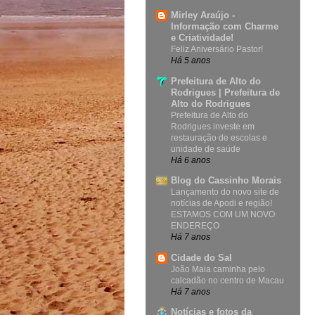
Mirley Araújo -
Informação com Charme
e Criatividade!
Feliz Aniversário Pastor!
Há 5 anos
Prefeitura de Alto do
Rodrigues | Prefeitura de
Alto do Rodrigues
Prefeitura de Alto do
Rodrigues investe em
restauração de escolas e
unidade de saúde
Há 6 anos
Blog do Cassinho Morais
Lançamento do novo site de
notícias de Apodi e região!
ESTAMOS COM UM NOVO
ENDEREÇO
Há 7 anos
Cidade do Sal
João Maia caminha pelo
calcadão no centro de Macau
Há 7 anos
Notícias e fotos da