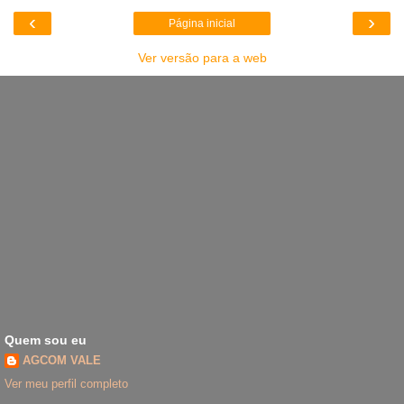
‹
›
Página inicial
Ver versão para a web
Quem sou eu
AGCOM VALE
Ver meu perfil completo