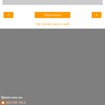
‹
›
Página inicial
Ver versão para a web
Quem sou eu
AGCOM VALE