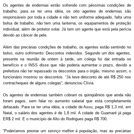
Os agentes de endemias estão sofrendo com péssimas condições de
trabalho, para se ter uma idéia, os oito agentes de endemias são
responsáveis por toda a cidade e não tem uniforme adequado, falta uma
bolsa de trabalho, não tem uma lanterna, os equipamentos de proteção
individual, além de protetor solar. Já tem um agente que está pela perícia
devido ao câncer de pele.
Além das precárias condições de trabalho, os agentes estão sentindo no
bolso, outro sofrimento: Descontos indevidos. Segundo um dos agentes,
presente na reunião de ontem à tarde, um colega foi dar entrada no
benefício e o INSS disse que não poderia aumentar o prazo, devido a
prefeitura não ter repassado os descontos para o órgão, mesmo assim, o
funcionário mostrou os descontos. “Já teve desconto de até R$ 250 nos
contracheques de alguns colegas”, denunciou Clívia.
Os agentes de endemias também cobram os qüinqüênios que ainda não
foram pagos, sem falar no aumento salarial que está completamente
defasado. Para se ter uma idéia, a cidade de Assu, paga R$ 1,3 mil, em
Natal, o salário dos agentes é de 1,8 mil. A cidade de Guamaré já paga
ER$ 2 mil. E o município de Alto do Rodrigues paga R$ 700.
“Poderíamos prestar um serviço melhor à população, mas as precárias