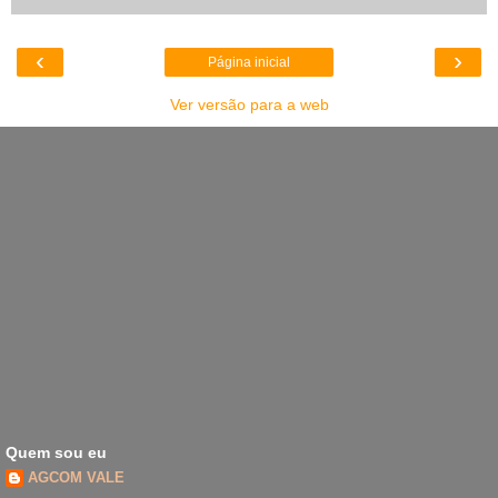
‹
›
Página inicial
Ver versão para a web
Quem sou eu
AGCOM VALE