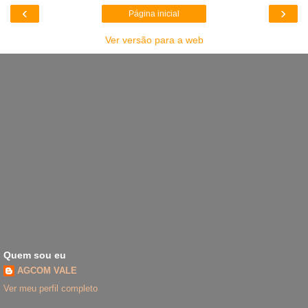
‹
›
Página inicial
Ver versão para a web
Quem sou eu
AGCOM VALE
Ver meu perfil completo