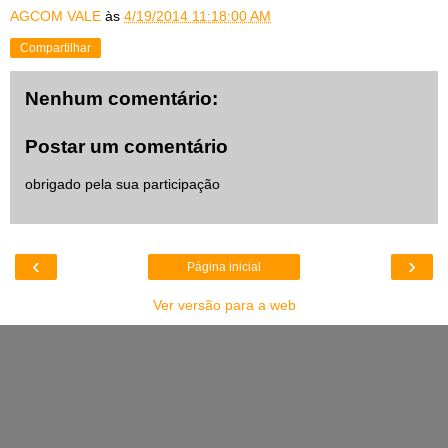
AGCOM VALE
às
4/19/2014 11:18:00 AM
Compartilhar
Nenhum comentário:
Postar um comentário
obrigado pela sua participação
‹
›
Página inicial
Ver versão para a web