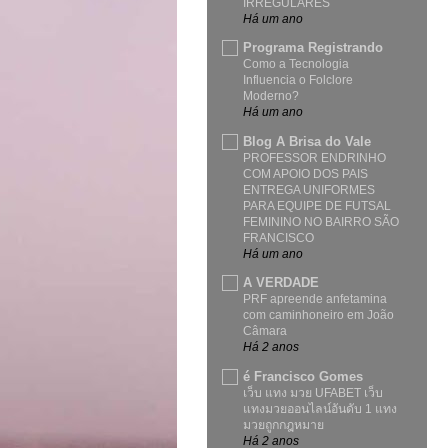
IRREGULARES
Há um ano
Programa Registrando
Como a Tecnologia
Influencia o Folclore
Moderno?
Há um ano
Blog A Brisa do Vale
PROFESSOR ENDRINHO
COM APOIO DOS PAIS
ENTREGA UNIFORMES
PARA EQUIPE DE FUTSAL
FEMININO NO BAIRRO SÃO
FRANCISCO
Há um ano
A VERDADE
PRF apreende anfetamina
com caminhoneiro em João
Câmara
Há 2 anos
é Francisco Gomes
เว็บ แทง มวย UFABET เว็บ
แทงมวยออนไลน์อันดับ 1 แทง
มวยถูกกฎหมาย
Há 2 anos