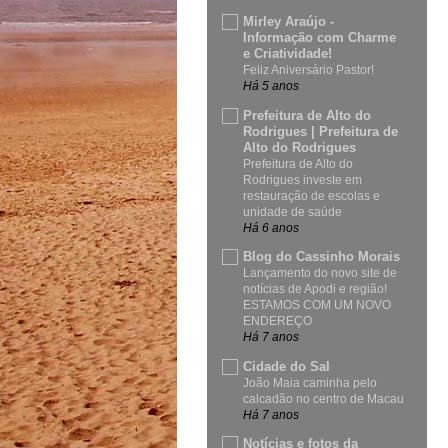
Mirley Araújo -
Informação com Charme
e Criatividade!
Feliz Aniversário Pastor!
Há 5 anos
Prefeitura de Alto do
Rodrigues | Prefeitura de
Alto do Rodrigues
Prefeitura de Alto do
Rodrigues investe em
restauração de escolas e
unidade de saúde
Há 6 anos
Blog do Cassinho Morais
Lançamento do novo site de
notícias de Apodi e região!
ESTAMOS COM UM NOVO
ENDEREÇO
Há 7 anos
Cidade do Sal
João Maia caminha pelo
calcadão no centro de Macau
Há 7 anos
Notícias e fotos da