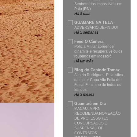
Senhora dos Impossíveis em
Patu (RN)
Há 5 dias
GUAMARÉ NA TELA
ADVERSÁRIO DEFINIDO!
Há 5 semanas
Feed O Câmera
Polícia Militar apreende
dinamite e recupera veículos
roubados em Mossoró
Há um mês
Blog do Caninde Tomaz
Alto do Rodrigues: Estatística
da maior Copa Alto Folia de
Futsal Feminino de todos os
tempos
Há 3 meses
Guamaré em Dia
MACAU: MPRN
RECOMENDA NOMEAÇÃO
DE PROFESSORES
CONCURSADOS E
SUSPENSÃO DE
CONTRATOS