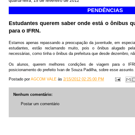
quarta-feira, 15 de fevereiro de 2012
PENDÊNCIAS
Estudantes querem saber onde está o ônibus qu
para o IFRN.
Estamos apenas repassando a preocupação da juventude, em especia
estudantes, estão reclamando muito, pois o ônibus alugado pel
necessárias, como tinha o ônibus da prefeitura que desde dezembro, nã
Os alunos, querem melhores condições de viagem para o IF
posicionamento do prefeito Ivan de Souza Padilha, sobre esse assunto.
Postado por
AGCOM VALE
às
2/15/2012 02:25:00 PM
Nenhum comentário:
Postar um comentário