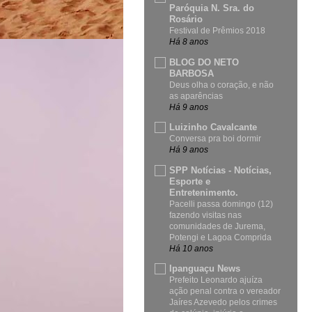
Paróquia N. Sra. do
Rosário
Festival de Prêmios 2018
Há 8 anos
BLOG DO NETO
BARBOSA
Deus olha o coração, e não
as aparências
Há 9 anos
Luizinho Cavalcante
Conversa pra boi dormir
Há 9 anos
SPP Notícias - Notícias,
Esporte e
Entretenimento.
Pacelli passa domingo (12)
fazendo visitas nas
comunidades de Jurema,
Potengi e Lagoa Comprida
Há 10 anos
Ipanguaçu News
Prefeito Leonardo ajuíza
ação penal contra o vereador
Jaíres Azevedo pelos crimes