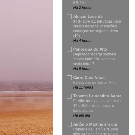
BR-304
Há 2 horas
Aluizio Lacerda
IFRN abre 4,1 mil vagas para
cursos técnicos; inscrições
começam na segunda-feira
(10)
Há 4 horas
Panorama do Alto
Deputado federal promete
'contar tudo' em live nesta
sexta-feira, 7
Há 9 horas
Cerro Corá News
Falece avó de Itamar Filho
Há 11 horas
Tenente Laurentino Agora
El Niño forte pode levar mais
49 milhões de pessoas à
fome aguda
Há um dia
Antônio Martins em dia
Romaria da Família reunirá
fiéis no Santuário de Nossa