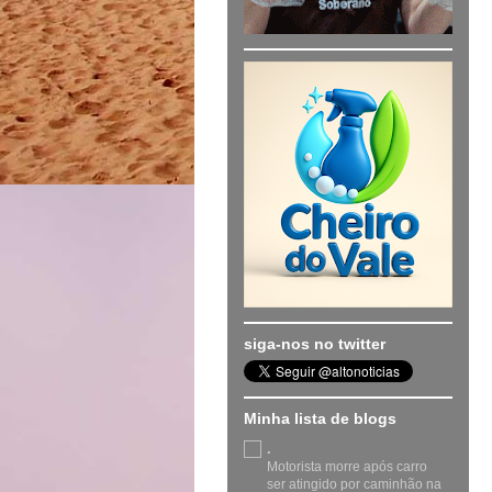
siga-nos no twitter
Minha lista de blogs
.
Motorista morre após carro
ser atingido por caminhão na