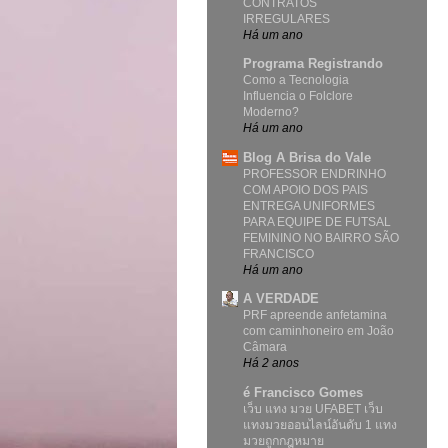
CONTRATOS
IRREGULARES
Há um ano
Programa Registrando
Como a Tecnologia
Influencia o Folclore
Moderno?
Há um ano
Blog A Brisa do Vale
PROFESSOR ENDRINHO
COM APOIO DOS PAIS
ENTREGA UNIFORMES
PARA EQUIPE DE FUTSAL
FEMININO NO BAIRRO SÃO
FRANCISCO
Há um ano
A VERDADE
PRF apreende anfetamina
com caminhoneiro em João
Câmara
Há 2 anos
é Francisco Gomes
เว็บ แทง มวย UFABET เว็บ
แทงมวยออนไลน์อันดับ 1 แทง
มวยถูกกฎหมาย