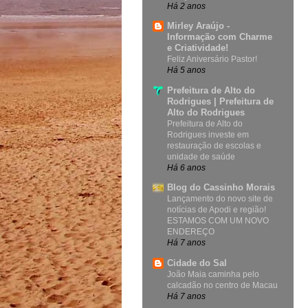
Há 2 anos
Mirley Araújo -
Informação com Charme
e Criatividade!
Feliz Aniversário Pastor!
Há 5 anos
Prefeitura de Alto do
Rodrigues | Prefeitura de
Alto do Rodrigues
Prefeitura de Alto do
Rodrigues investe em
restauração de escolas e
unidade de saúde
Há 6 anos
Blog do Cassinho Morais
Lançamento do novo site de
notícias de Apodi e região!
ESTAMOS COM UM NOVO
ENDEREÇO
Há 7 anos
Cidade do Sal
João Maia caminha pelo
calcadão no centro de Macau
Há 7 anos