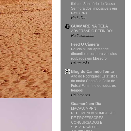
fiéis no Santuário de Nossa
Senhora dos Impossíveis em
Patu (RN)
Há 6 dias
GUAMARÉ NA TELA
ADVERSÁRIO DEFINIDO!
Há 5 semanas
Feed O Câmera
Polícia Militar apreende
dinamite e recupera veículos
roubados em Mossoró
Há um mês
Blog do Caninde Tomaz
Alto do Rodrigues: Estatística
da maior Copa Alto Folia de
Futsal Feminino de todos os
tempos
Há 3 meses
Guamaré em Dia
MACAU: MPRN
RECOMENDA NOMEAÇÃO
DE PROFESSORES
CONCURSADOS E
SUSPENSÃO DE