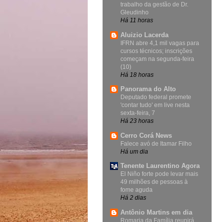
trabalho da gestão de Dr.
Gleudinho
Há 11 horas
Aluizio Lacerda
IFRN abre 4,1 mil vagas para
cursos técnicos; inscrições
começam na segunda-feira
(10)
Há 18 horas
Panorama do Alto
Deputado federal promete
'contar tudo' em live nesta
sexta-feira, 7
Há 23 horas
Cerro Corá News
Falece avó de Itamar Filho
Há um dia
Tenente Laurentino Agora
El Niño forte pode levar mais
49 milhões de pessoas à
fome aguda
Há 2 dias
Antônio Martins em dia
Romaria da Família reunirá