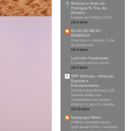
Notícias e fotos da
Paróquia N. Sra. do
Rosário
Festival de Prêmios 2018
Há 8 anos
BLOG DO NETO
BARBOSA
Deus olha o coração, e não
as aparências
Há 9 anos
Luizinho Cavalcante
Conversa pra boi dormir
Há 9 anos
SPP Notícias - Notícias,
Esporte e
Entretenimento.
Pacelli passa domingo (12)
fazendo visitas nas
comunidades de Jurema,
Potengi e Lagoa Comprida
Há 10 anos
Ipanguaçu News
Prefeito Leonardo ajuíza
ação penal contra o vereador