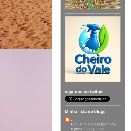
siga-nos no twitter
Minha lista de blogs
.
Enquanto a oposição chora,
o povo se alegra com