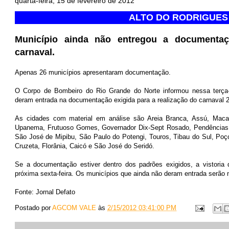
quarta-feira, 15 de fevereiro de 2012
ALTO DO RODRIGUES
Município ainda não entregou a documentaçã
carnaval.
Apenas 26 municípios apresentaram documentação.
O Corpo de Bombeiro do Rio Grande do Norte informou nessa terça-
deram entrada na documentação exigida para a realização do carnaval 
As cidades com material em análise são Areia Branca, Assú, Maca
Upanema, Frutuoso Gomes, Governador Dix-Sept Rosado, Pendências,
São José de Mipibu, São Paulo do Potengi, Touros, Tibau do Sul, Poço
Cruzeta, Florânia, Caicó e São José do Seridó.
Se a documentação estiver dentro dos padrões exigidos, a vistoria 
próxima sexta-feira. Os municípios que ainda não deram entrada serão 
Fonte: Jornal Defato
Postado por
AGCOM VALE
às
2/15/2012 03:41:00 PM