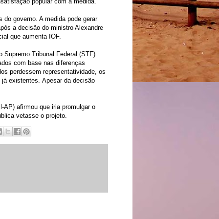
insatisfação popular com a medida.
es do governo. A medida pode gerar
após a decisão do ministro Alexandre
cial que aumenta IOF.
o Supremo Tribunal Federal (STF)
tados com base nas diferenças
ados perdessem representatividade, os
s já existentes. Apesar da decisão
l-AP) afirmou que iria promulgar o
lica vetasse o projeto.