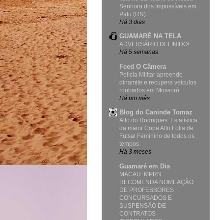
Senhora dos Impossíveis em
Patu (RN)
Há 3 dias
GUAMARÉ NA TELA
ADVERSÁRIO DEFINIDO!
Há 5 semanas
Feed O Câmera
Polícia Militar apreende
dinamite e recupera veículos
roubados em Mossoró
Há um mês
Blog do Caninde Tomaz
Alto do Rodrigues: Estatística
da maior Copa Alto Folia de
Futsal Feminino de todos os
tempos
Há 3 meses
Guamaré em Dia
MACAU: MPRN
RECOMENDA NOMEAÇÃO
DE PROFESSORES
CONCURSADOS E
SUSPENSÃO DE
CONTRATOS