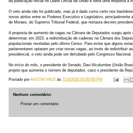
da publicação oficial no Diário Oficial da União e seria uma resposta à 
O veto ainda não foi publicado, mas já é dado como certo nos bastidor
novos atritos entre os Poderes Executivo e Legislativo, principalmente 
de Moraes, do Supremo Tribunal Federal, que restaura decreto presiden
A proposta de aumento de vagas na Câmara de Deputados surgiu após 
determinar, em 2023, a redistribuição de cadeiras na Câmara dos Depu
populacionais reveladas pelo último Censo. Para evitar que alguns est
parlamentares optaram por criar novas vagas, ao invés de redistribuir a
presidencial, o veto ainda pode ser derrubado pelo Congresso Nacional.
No início do mês, o presidente do Senado, Davi Alcolumbre (União Brasi
projeto que aumenta o número de deputados, caso o presidente da Repúb
Postado por
AGCOM VALE
às
7/16/2025 03:00:00 PM
Nenhum comentário:
Postar um comentário