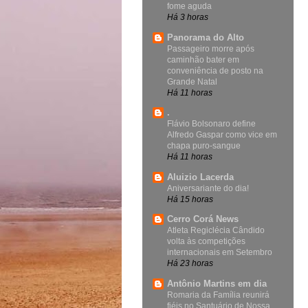
fome aguda
Há 3 horas
Panorama do Alto
Passageiro morre após
caminhão bater em
conveniência de posto na
Grande Natal
Há 11 horas
.
Flávio Bolsonaro define
Alfredo Gaspar como vice em
chapa puro-sangue
Há 11 horas
Aluizio Lacerda
Aniversariante do dia!
Há 15 horas
Cerro Corá News
Atleta Regiclécia Cândido
volta às competições
internacionais em Setembro
Há 23 horas
Antônio Martins em dia
Romaria da Família reunirá
fiéis no Santuário de Nossa