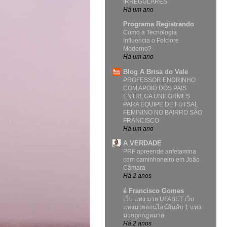
IRREGULARES
Há um ano
Programa Registrando
Como a Tecnologia
Influencia o Folclore
Moderno?
Há um ano
Blog A Brisa do Vale
PROFESSOR ENDRINHO
COM APOIO DOS PAIS
ENTREGA UNIFORMES
PARA EQUIPE DE FUTSAL
FEMININO NO BAIRRO SÃO
FRANCISCO
Há um ano
A VERDADE
PRF apreende anfetamina
com caminhoneiro em João
Câmara
Há 2 anos
é Francisco Gomes
เว็บ แทง มวย UFABET เว็บ
แทงมวยออนไลน์อันดับ 1 แทง
มวยถูกกฎหมาย
Há 2 anos