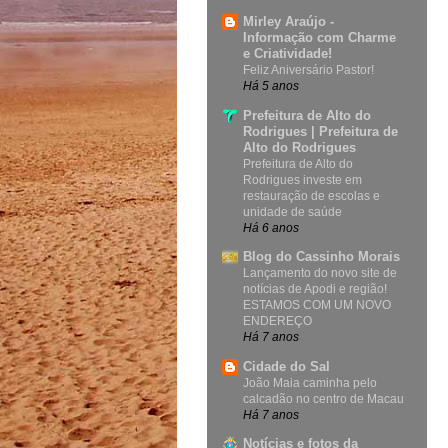
Mirley Araújo -
Informação com Charme
e Criatividade!
Feliz Aniversário Pastor!
Há 5 anos
Prefeitura de Alto do
Rodrigues | Prefeitura de
Alto do Rodrigues
Prefeitura de Alto do
Rodrigues investe em
restauração de escolas e
unidade de saúde
Há 6 anos
Blog do Cassinho Morais
Lançamento do novo site de
notícias de Apodi e região!
ESTAMOS COM UM NOVO
ENDEREÇO
Há 7 anos
Cidade do Sal
João Maia caminha pelo
calcadão no centro de Macau
Há 7 anos
Notícias e fotos da