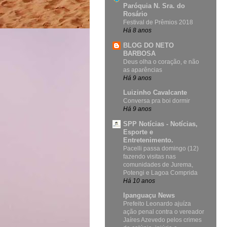
Paróquia N. Sra. do
Rosário
Festival de Prêmios 2018
Há 8 anos
BLOG DO NETO
BARBOSA
Deus olha o coração, e não
as aparências
Há 9 anos
Luizinho Cavalcante
Conversa pra boi dormir
Há 9 anos
SPP Notícias - Notícias,
Esporte e
Entretenimento.
Pacelli passa domingo (12)
fazendo visitas nas
comunidades de Jurema,
Potengi e Lagoa Comprida
Há 10 anos
Ipanguaçu News
Prefeito Leonardo ajuíza
ação penal contra o vereador
Jaíres Azevedo pelos crimes