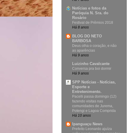
Notícias e fotos da
Paróquia N. Sra. do
Rosário
Festival de Prêmios 2018
Há 8 anos
BLOG DO NETO
BARBOSA
Deus olha o coração, e não
as aparências
Há 9 anos
Luizinho Cavalcante
Conversa pra boi dormir
Há 9 anos
SPP Notícias - Notícias,
Esporte e
Entretenimento.
Pacelli passa domingo (12)
fazendo visitas nas
comunidades de Jurema,
Potengi e Lagoa Comprida
Há 10 anos
Ipanguaçu News
Prefeito Leonardo ajuíza