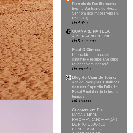
Romaria da Família reunirá
fiéis no Santuário de Nossa
Senhora dos Impossíveis em
Patu (RN)
Há 4 dias
GUAMARÉ NA TELA
ADVERSÁRIO DEFINIDO!
Há 5 semanas
Feed O Câmera
Polícia Militar apreende
dinamite e recupera veículos
roubados em Mossoró
Há um mês
Blog do Caninde Tomaz
Alto do Rodrigues: Estatística
da maior Copa Alto Folia de
Futsal Feminino de todos os
tempos
Há 3 meses
Guamaré em Dia
MACAU: MPRN
RECOMENDA NOMEAÇÃO
DE PROFESSORES
CONCURSADOS E