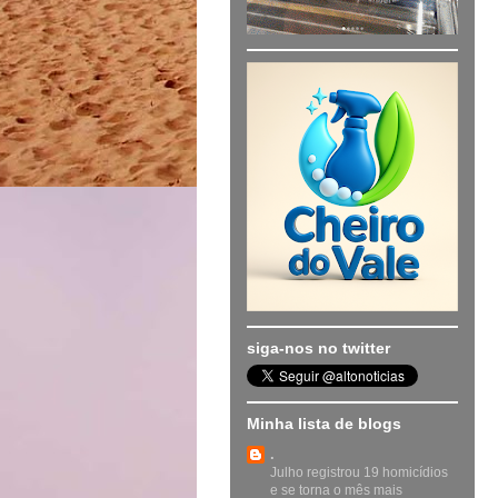
siga-nos no twitter
Minha lista de blogs
.
Julho registrou 19 homicídios
e se torna o mês mais