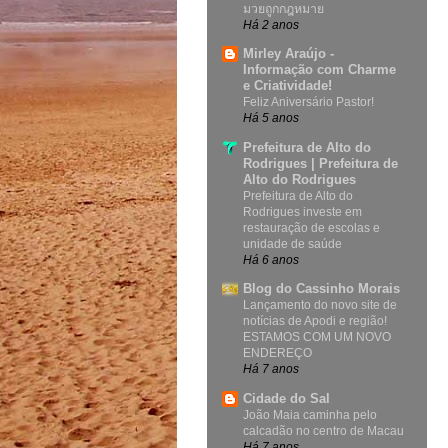
มวยถูกกฎหมาย
Há 2 anos
Mirley Araújo -
Informação com Charme
e Criatividade!
Feliz Aniversário Pastor!
Há 5 anos
Prefeitura de Alto do
Rodrigues | Prefeitura de
Alto do Rodrigues
Prefeitura de Alto do
Rodrigues investe em
restauração de escolas e
unidade de saúde
Há 6 anos
Blog do Cassinho Morais
Lançamento do novo site de
notícias de Apodi e região!
ESTAMOS COM UM NOVO
ENDEREÇO
Há 7 anos
Cidade do Sal
João Maia caminha pelo
calcadão no centro de Macau
Há 7 anos