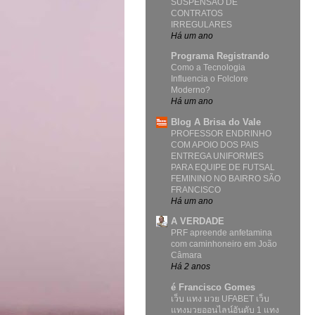
SUSPENSÃO DE
CONTRATOS
IRREGULARES
Há um ano
Programa Registrando
Como a Tecnologia
Influencia o Folclore
Moderno?
Há um ano
Blog A Brisa do Vale
PROFESSOR ENDRINHO
COM APOIO DOS PAIS
ENTREGA UNIFORMES
PARA EQUIPE DE FUTSAL
FEMININO NO BAIRRO SÃO
FRANCISCO
Há um ano
A VERDADE
PRF apreende anfetamina
com caminhoneiro em João
Câmara
Há 2 anos
é Francisco Gomes
เว็บ แทง มวย UFABET เว็บ
แทงมวยออนไลน์อันดับ 1 แทง