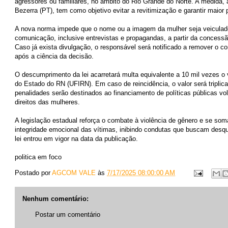
agressores ou familiares, no âmbito do Rio Grande do Norte. A medida,
Bezerra (PT), tem como objetivo evitar a revitimização e garantir maior 
A nova norma impede que o nome ou a imagem da mulher seja veiculad
comunicação, inclusive entrevistas e propagandas, a partir da concessã
Caso já exista divulgação, o responsável será notificado a remover o 
após a ciência da decisão.
O descumprimento da lei acarretará multa equivalente a 10 mil vezes o 
do Estado do RN (UFIRN). Em caso de reincidência, o valor será tripli
penalidades serão destinados ao financiamento de políticas públicas vo
direitos das mulheres.
A legislação estadual reforça o combate à violência de gênero e se so
integridade emocional das vítimas, inibindo condutas que buscam desqua
lei entrou em vigor na data da publicação.
politica em foco
Postado por
AGCOM VALE
às
7/17/2025 08:00:00 AM
Nenhum comentário:
Postar um comentário