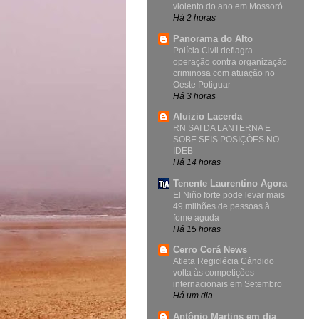
violento do ano em Mossoró
Há 2 horas
Panorama do Alto
Polícia Civil deflagra
operação contra organização
criminosa com atuação no
Oeste Potiguar
Há 3 horas
Aluizio Lacerda
RN SAI DA LANTERNA E
SOBE SEIS POSIÇÕES NO
IDEB
Há 14 horas
Tenente Laurentino Agora
El Niño forte pode levar mais
49 milhões de pessoas à
fome aguda
Há 15 horas
Cerro Corá News
Atleta Regiclécia Cândido
volta às competições
internacionais em Setembro
Há um dia
Antônio Martins em dia