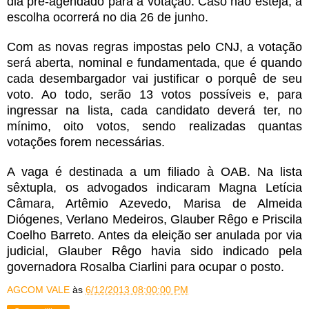
dia pré-agendado para a votação. Caso não esteja, a
escolha ocorrerá no dia 26 de junho.
Com as novas regras impostas pelo CNJ, a votação
será aberta, nominal e fundamentada, que é quando
cada desembargador vai justificar o porquê de seu
voto. Ao todo, serão 13 votos possíveis e, para
ingressar na lista, cada candidato deverá ter, no
mínimo, oito votos, sendo realizadas quantas
votações forem necessárias.
A vaga é destinada a um filiado à OAB. Na lista
sêxtupla, os advogados indicaram Magna Letícia
Câmara, Artêmio Azevedo, Marisa de Almeida
Diógenes, Verlano Medeiros, Glauber Rêgo e Priscila
Coelho Barreto. Antes da eleição ser anulada por via
judicial, Glauber Rêgo havia sido indicado pela
governadora Rosalba Ciarlini para ocupar o posto.
AGCOM VALE
às
6/12/2013 08:00:00 PM