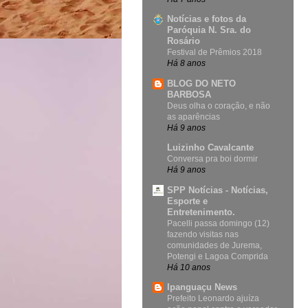
Notícias e fotos da
Paróquia N. Sra. do
Rosário
Festival de Prêmios 2018
Há 8 anos
BLOG DO NETO
BARBOSA
Deus olha o coração, e não
as aparências
Há 9 anos
Luizinho Cavalcante
Conversa pra boi dormir
Há 9 anos
SPP Notícias - Notícias,
Esporte e
Entretenimento.
Pacelli passa domingo (12)
fazendo visitas nas
comunidades de Jurema,
Potengi e Lagoa Comprida
Há 10 anos
Ipanguaçu News
Prefeito Leonardo ajuíza