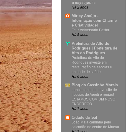
มวยถูกกฎหมาย
Há 2 anos
Mirley Araújo -
Informação com Charme
e Criatividade!
Feliz Aniversário Pastor!
Há 5 anos
Prefeitura de Alto do
Rodrigues | Prefeitura de
Alto do Rodrigues
Prefeitura de Alto do
Rodrigues investe em
restauração de escolas e
unidade de saúde
Há 6 anos
Blog do Cassinho Morais
Lançamento do novo site de
notícias de Apodi e região!
ESTAMOS COM UM NOVO
ENDEREÇO
Há 7 anos
Cidade do Sal
João Maia caminha pelo
calcadão no centro de Macau
Há 7 anos