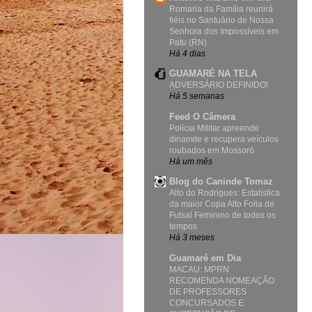
Romaria da Família reunirá
fiéis no Santuário de Nossa
Senhora dos Impossíveis em
Patu (RN)
Há 4 dias
GUAMARÉ NA TELA
ADVERSÁRIO DEFINIDO!
Há 5 semanas
Feed O Câmera
Polícia Militar apreende
dinamite e recupera veículos
roubados em Mossoró
Há um mês
Blog do Caninde Tomaz
Alto do Rodrigues: Estatística
da maior Copa Alto Folia de
Futsal Feminino de todos os
tempos
Há 3 meses
Guamaré em Dia
MACAU: MPRN
RECOMENDA NOMEAÇÃO
DE PROFESSORES
CONCURSADOS E