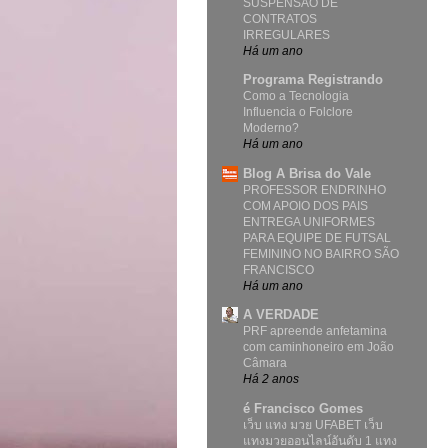
SUSPENSÃO DE
CONTRATOS
IRREGULARES
Há um ano
Programa Registrando
Como a Tecnologia
Influencia o Folclore
Moderno?
Há um ano
Blog A Brisa do Vale
PROFESSOR ENDRINHO
COM APOIO DOS PAIS
ENTREGA UNIFORMES
PARA EQUIPE DE FUTSAL
FEMININO NO BAIRRO SÃO
FRANCISCO
Há um ano
A VERDADE
PRF apreende anfetamina
com caminhoneiro em João
Câmara
Há 2 anos
é Francisco Gomes
เว็บ แทง มวย UFABET เว็บ
แทงมวยออนไลน์อันดับ 1 แทง