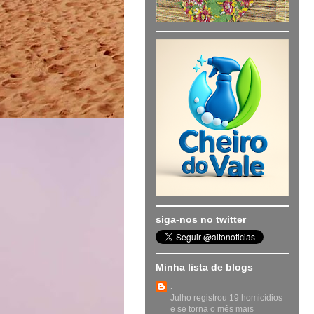
siga-nos no twitter
Minha lista de blogs
.
Julho registrou 19 homicídios
e se torna o mês mais