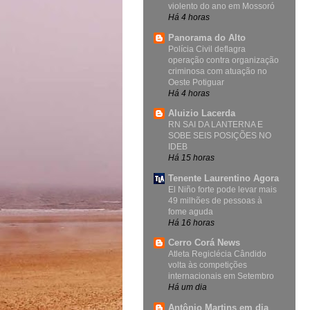
violento do ano em Mossoró
Há 4 horas
Panorama do Alto
Polícia Civil deflagra
operação contra organização
criminosa com atuação no
Oeste Potiguar
Há 4 horas
Aluizio Lacerda
RN SAI DA LANTERNA E
SOBE SEIS POSIÇÕES NO
IDEB
Há 15 horas
Tenente Laurentino Agora
El Niño forte pode levar mais
49 milhões de pessoas à
fome aguda
Há 16 horas
Cerro Corá News
Atleta Regiclécia Cândido
volta às competições
internacionais em Setembro
Há um dia
Antônio Martins em dia