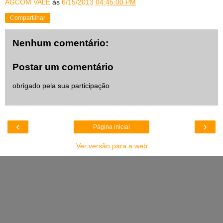
AGCOM VALE
às
6/15/2013 04:45:00 PM
Compartilhar
Nenhum comentário:
Postar um comentário
obrigado pela sua participação
‹
›
Página inicial
Ver versão para a web