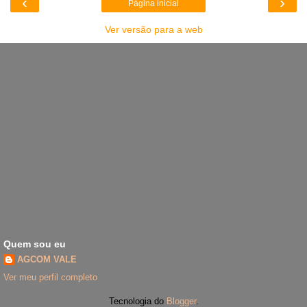
‹
›
Página inicial
Ver versão para a web
Quem sou eu
AGCOM VALE
Ver meu perfil completo
Tecnologia do
Blogger
.