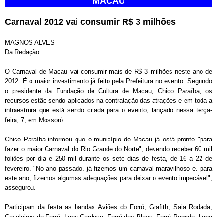
MACAU
Carnaval 2012 vai consumir R$ 3 milhões
MAGNOS ALVES
Da Redação
O Carnaval de Macau vai consumir mais de R$ 3 milhões neste ano de
2012. É o maior investimento já feito pela Prefeitura no evento. Segundo
o presidente da Fundação de Cultura de Macau, Chico Paraíba, os
recursos estão sendo aplicados na contratação das atrações e em toda a
infraestrura que está sendo criada para o evento, lançado nessa terça-
feira, 7, em Mossoró.
Chico Paraíba informou que o município de Macau já está pronto "para
fazer o maior Carnaval do Rio Grande do Norte", devendo receber 60 mil
foliões por dia e 250 mil durante os sete dias de festa, de 16 a 22 de
fevereiro. "No ano passado, já fizemos um carnaval maravilhoso e, para
este ano, fizemos algumas adequações para deixar o evento impecável",
assegurou.
Participam da festa as bandas Aviões do Forró, Grafith, Saia Rodada,
Cavaleiros do Forró, Lane Cardoso, Forró dos Plays, Forró Pegado, Lane