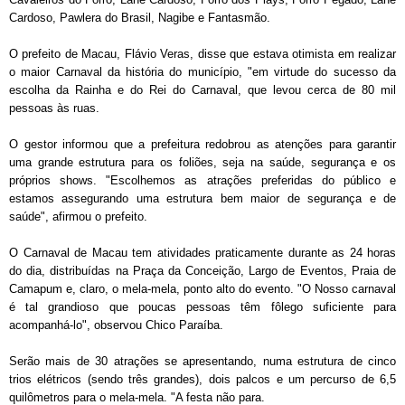
Cardoso, Pawlera do Brasil, Nagibe e Fantasmão.
O prefeito de Macau, Flávio Veras, disse que estava otimista em realizar
o maior Carnaval da história do município, "em virtude do sucesso da
escolha da Rainha e do Rei do Carnaval, que levou cerca de 80 mil
pessoas às ruas.
O gestor informou que a prefeitura redobrou as atenções para garantir
uma grande estrutura para os foliões, seja na saúde, segurança e os
próprios shows. "Escolhemos as atrações preferidas do público e
estamos assegurando uma estrutura bem maior de segurança e de
saúde", afirmou o prefeito.
O Carnaval de Macau tem atividades praticamente durante as 24 horas
do dia, distribuídas na Praça da Conceição, Largo de Eventos, Praia de
Camapum e, claro, o mela-mela, ponto alto do evento. "O Nosso carnaval
é tal grandioso que poucas pessoas têm fôlego suficiente para
acompanhá-lo", observou Chico Paraíba.
Serão mais de 30 atrações se apresentando, numa estrutura de cinco
trios elétricos (sendo três grandes), dois palcos e um percurso de 6,5
quilômetros para o mela-mela. "A festa não para.