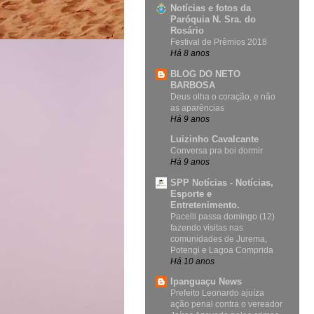
Notícias e fotos da
Paróquia N. Sra. do
Rosário
Festival de Prêmios 2018
Há 8 anos
BLOG DO NETO
BARBOSA
Deus olha o coração, e não
as aparências
Há 9 anos
Luizinho Cavalcante
Conversa pra boi dormir
Há 9 anos
SPP Notícias - Notícias,
Esporte e
Entretenimento.
Pacelli passa domingo (12)
fazendo visitas nas
comunidades de Jurema,
Potengi e Lagoa Comprida
Há 10 anos
Ipanguaçu News
Prefeito Leonardo ajuíza
ação penal contra o vereador