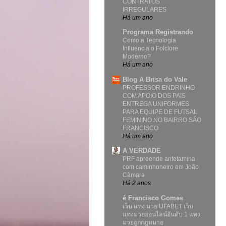
CONTRATOS
IRREGULARES
Há um ano
Programa Registrando
Como a Tecnologia
Influencia o Folclore
Moderno?
Há um ano
Blog A Brisa do Vale
PROFESSOR ENDRINHO
COM APOIO DOS PAIS
ENTREGA UNIFORMES
PARA EQUIPE DE FUTSAL
FEMININO NO BAIRRO SÃO
FRANCISCO
Há um ano
A VERDADE
PRF apreende anfetamina
com caminhoneiro em João
Câmara
Há 2 anos
é Francisco Gomes
เว็บ แทง มวย UFABET เว็บ
แทงมวยออนไลน์อันดับ 1 แทง
มวยถูกกฎหมาย