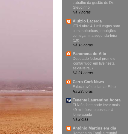
trabalho da gestão de Dr.
Gleudinho
Há 9 horas
Aluizio Lacerda
IFRN abre 4,1 mil vagas para
cursos técnicos; inscrições
começam na segunda-feira
(10)
Há 16 horas
Panorama do Alto
Deputado federal promete
'contar tudo' em live nesta
sexta-feira, 7
Há 21 horas
Cerro Corá News
Falece avó de Itamar Filho
Há 23 horas
Tenente Laurentino Agora
El Niño forte pode levar mais
49 milhões de pessoas à
fome aguda
Há 2 dias
Antônio Martins em dia
Romaria da Família reunirá