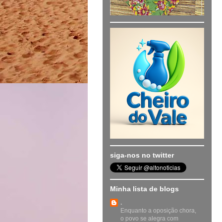
siga-nos no twitter
Minha lista de blogs
.
Enquanto a oposição chora,
o povo se alegra com