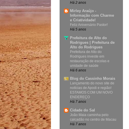
Há 2 anos
Mirley Araújo -
Informação com Charme
e Criatividade!
Feliz Aniversário Pastor!
Há 5 anos
Prefeitura de Alto do
Rodrigues | Prefeitura de
Alto do Rodrigues
Prefeitura de Alto do
Rodrigues investe em
restauração de escolas e
unidade de saúde
Há 6 anos
Blog do Cassinho Morais
Lançamento do novo site de
notícias de Apodi e região!
ESTAMOS COM UM NOVO
ENDEREÇO
Há 7 anos
Cidade do Sal
João Maia caminha pelo
calcadão no centro de Macau
Há 7 anos