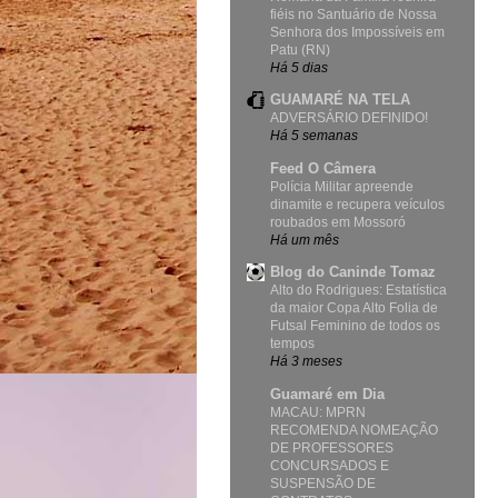
fiéis no Santuário de Nossa
Senhora dos Impossíveis em
Patu (RN)
Há 5 dias
GUAMARÉ NA TELA
ADVERSÁRIO DEFINIDO!
Há 5 semanas
Feed O Câmera
Polícia Militar apreende
dinamite e recupera veículos
roubados em Mossoró
Há um mês
Blog do Caninde Tomaz
Alto do Rodrigues: Estatística
da maior Copa Alto Folia de
Futsal Feminino de todos os
tempos
Há 3 meses
Guamaré em Dia
MACAU: MPRN
RECOMENDA NOMEAÇÃO
DE PROFESSORES
CONCURSADOS E
SUSPENSÃO DE