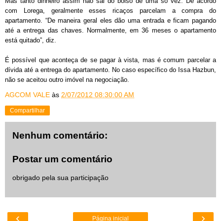
Mas tanto dinheiro assim não sai do bolso de uma só vez. De acordo
com Lorega, geralmente esses ricaços parcelam a compra do
apartamento. “De maneira geral eles dão uma entrada e ficam pagando
até a entrega das chaves. Normalmente, em 36 meses o apartamento
está quitado”, diz.
É possível que aconteça de se pagar à vista, mas é comum parcelar a
dívida até a entrega do apartamento. No caso específico do Issa Hazbun,
não se aceitou outro imóvel na negociação.
AGCOM VALE
às
2/07/2012 08:30:00 AM
Compartilhar
Nenhum comentário:
Postar um comentário
obrigado pela sua participação
‹
›
Página inicial