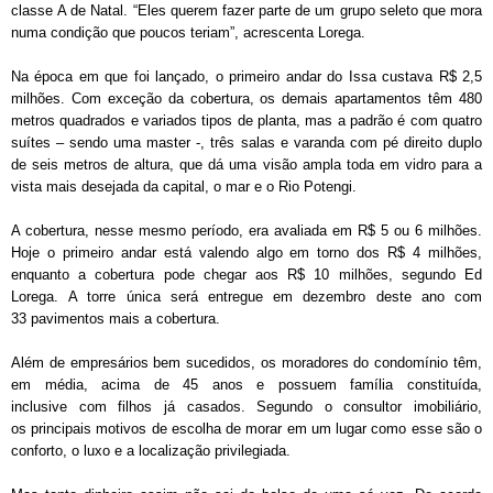
classe A de Natal. “Eles querem fazer parte de um grupo seleto que mora
numa condição que poucos teriam”, acrescenta Lorega.
Na época em que foi lançado, o primeiro andar do Issa custava R$ 2,5
milhões. Com exceção da cobertura, os demais apartamentos têm 480
metros quadrados e variados tipos de planta, mas a padrão é com quatro
suítes – sendo uma master -, três salas e varanda com pé direito duplo
de seis metros de altura, que dá uma visão ampla toda em vidro para a
vista mais desejada da capital, o mar e o Rio Potengi.
A cobertura, nesse mesmo período, era avaliada em R$ 5 ou 6 milhões.
Hoje o primeiro andar está valendo algo em torno dos R$ 4 milhões,
enquanto a cobertura pode chegar aos R$ 10 milhões, segundo Ed
Lorega. A torre única será entregue em dezembro deste ano com
33 pavimentos mais a cobertura.
Além de empresários bem sucedidos, os moradores do condomínio têm,
em média, acima de 45 anos e possuem família constituída,
inclusive com filhos já casados. Segundo o consultor imobiliário,
os principais motivos de escolha de morar em um lugar como esse são o
conforto, o luxo e a localização privilegiada.