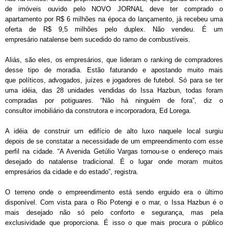
de imóveis ouvido pelo NOVO JORNAL deve ter comprado o
apartamento por R$ 6 milhões na época do lançamento, já recebeu uma
oferta de R$ 9,5 milhões pelo duplex. Não vendeu. É um
empresário natalense bem sucedido do ramo de combustíveis.
Aliás, são eles, os empresários, que lideram o ranking de compradores
desse tipo de moradia. Estão faturando e apostando muito mais
que políticos, advogados, juízes e jogadores de futebol. Só para se ter
uma idéia, das 28 unidades vendidas do Issa Hazbun, todas foram
compradas por potiguares. “Não há ninguém de fora”, diz o
consultor imobiliário da construtora e incorporadora, Ed Lorega.
A idéia de construir um edifício de alto luxo naquele local surgiu
depois de se constatar a necessidade de um empreendimento com esse
perfil na cidade. “A Avenida Getúlio Vargas tornou-se o endereço mais
desejado do natalense tradicional. É o lugar onde moram muitos
empresários da cidade e do estado”, registra.
O terreno onde o empreendimento está sendo erguido era o último
disponível. Com vista para o Rio Potengi e o mar, o Issa Hazbun é o
mais desejado não só pelo conforto e segurança, mas pela
exclusividade que proporciona. É isso o que mais procura o público