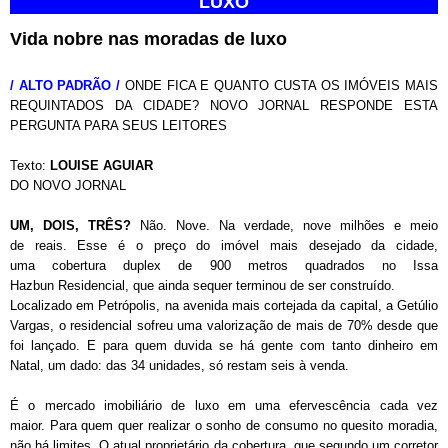
LUXO
Vida nobre nas moradas de luxo
/ ALTO PADRÃO /
ONDE FICA E QUANTO CUSTA OS IMÓVEIS MAIS
REQUINTADOS DA CIDADE? NOVO JORNAL RESPONDE ESTA
PERGUNTA PARA SEUS LEITORES
Texto:
LOUISE AGUIAR
DO NOVO JORNAL
UM, DOIS, TRÊS?
Não. Nove. Na verdade, nove milhões e meio
de reais. Esse é o preço do imóvel mais desejado da cidade,
uma cobertura duplex de 900 metros quadrados no Issa
Hazbun Residencial, que ainda sequer terminou de ser construído.
Localizado em Petrópolis, na avenida mais cortejada da capital, a Getúlio
Vargas, o residencial sofreu uma valorização de mais de 70% desde que
foi lançado. E para quem duvida se há gente com tanto dinheiro em
Natal, um dado: das 34 unidades, só restam seis à venda.
É o mercado imobiliário de luxo em uma efervescência cada vez
maior. Para quem quer realizar o sonho de consumo no quesito moradia,
não há limites. O atual proprietário da cobertura, que segundo um corretor