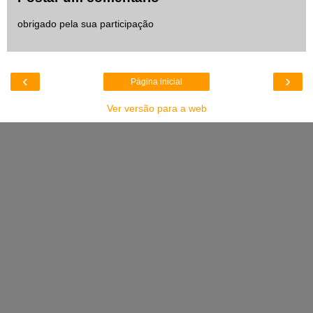
obrigado pela sua participação
‹
›
Página inicial
Ver versão para a web