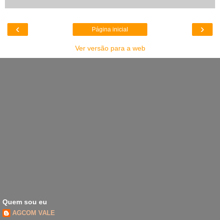
‹
›
Página inicial
Ver versão para a web
Quem sou eu
AGCOM VALE