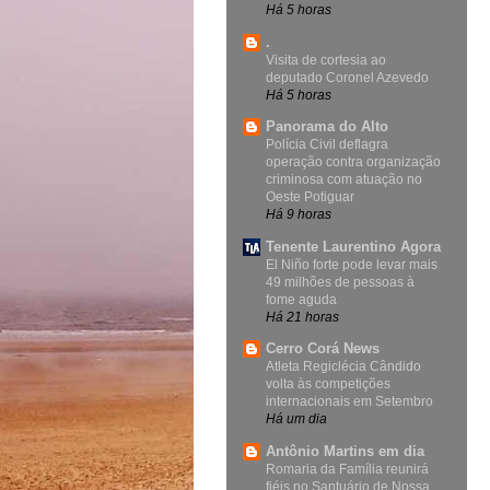
Há 5 horas
.
Visita de cortesia ao
deputado Coronel Azevedo
Há 5 horas
Panorama do Alto
Polícia Civil deflagra
operação contra organização
criminosa com atuação no
Oeste Potiguar
Há 9 horas
Tenente Laurentino Agora
El Niño forte pode levar mais
49 milhões de pessoas à
fome aguda
Há 21 horas
Cerro Corá News
Atleta Regiclécia Cândido
volta às competições
internacionais em Setembro
Há um dia
Antônio Martins em dia
Romaria da Família reunirá
fiéis no Santuário de Nossa