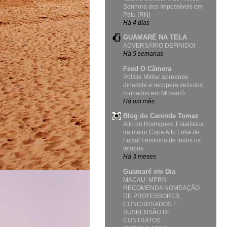
Senhora dos Impossíveis em
Patu (RN)
Há 4 dias
GUAMARÉ NA TELA
ADVERSÁRIO DEFINIDO!
Há 5 semanas
Feed O Câmera
Polícia Militar apreende
dinamite e recupera veículos
roubados em Mossoró
Há um mês
Blog do Caninde Tomaz
Alto do Rodrigues: Estatística
da maior Copa Alto Folia de
Futsal Feminino de todos os
tempos
Há 3 meses
Guamaré em Dia
MACAU: MPRN
RECOMENDA NOMEAÇÃO
DE PROFESSORES
CONCURSADOS E
SUSPENSÃO DE
CONTRATOS