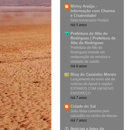
Mirley Araújo -
Informação com Charme
e Criatividade!
Feliz Aniversário Pastor!
Há 5 anos
Prefeitura de Alto do
Rodrigues | Prefeitura de
Alto do Rodrigues
Prefeitura de Alto do
Rodrigues investe em
restauração de escolas e
unidade de saúde
Há 6 anos
Blog do Cassinho Morais
Lançamento do novo site de
notícias de Apodi e região!
ESTAMOS COM UM NOVO
ENDEREÇO
Há 7 anos
Cidade do Sal
João Maia caminha pelo
calcadão no centro de Macau
Há 7 anos
Notícias e fotos da