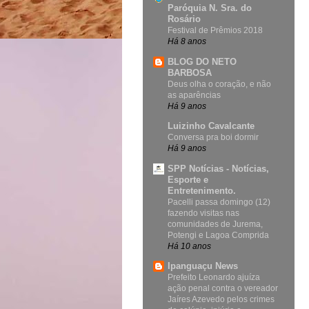
Paróquia N. Sra. do
Rosário
Festival de Prêmios 2018
Há 8 anos
BLOG DO NETO
BARBOSA
Deus olha o coração, e não
as aparências
Há 9 anos
Luizinho Cavalcante
Conversa pra boi dormir
Há 9 anos
SPP Notícias - Notícias,
Esporte e
Entretenimento.
Pacelli passa domingo (12)
fazendo visitas nas
comunidades de Jurema,
Potengi e Lagoa Comprida
Há 10 anos
Ipanguaçu News
Prefeito Leonardo ajuíza
ação penal contra o vereador
Jaíres Azevedo pelos crimes