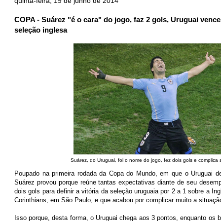
quinta-feira, 19 de junho de 2014
COPA - Suárez "é o cara" do jogo, faz 2 gols, Uruguai vence
seleção inglesa
Suárez, do Uruguai, foi o nome do jogo, fez dois gols e complica 
Poupado na primeira rodada da
Copa do Mundo, em que o
Uruguai
d
Suárez provou porque reúne tantas expectativas diante de seu desempe
dois gols para definir a vitória da
seleção uruguaia
por 2 a 1 sobre a Ing
Corinthians, em São Paulo, e que acabou por complicar muito a situação
Isso porque, desta forma, o Uruguai chega aos 3 pontos, enquanto os 