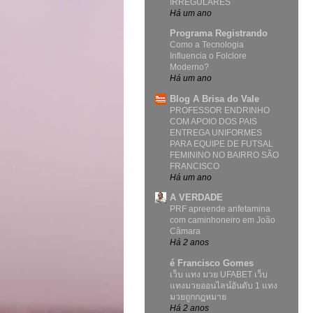
IRREGULARES
Há um ano
Programa Registrando
Como a Tecnologia
Influencia o Folclore
Moderno?
Há um ano
Blog A Brisa do Vale
PROFESSOR ENDRINHO
COM APOIO DOS PAIS
ENTREGA UNIFORMES
PARA EQUIPE DE FUTSAL
FEMININO NO BAIRRO SÃO
FRANCISCO
Há um ano
A VERDADE
PRF apreende anfetamina
com caminhoneiro em João
Câmara
Há 2 anos
é Francisco Gomes
เว็บ แทง มวย UFABET เว็บ
แทงมวยออนไลน์อันดับ 1 แทง
มวยถูกกฎหมาย
Há 2 anos