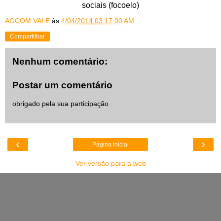
sociais (focoelo)
AGCOM VALE
às
4/04/2014 03:17:00 AM
Compartilhar
Nenhum comentário:
Postar um comentário
obrigado pela sua participação
‹
›
Página inicial
Ver versão para a web