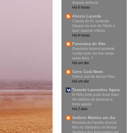
disputa eleitoral
Há 6 horas
Aluizio Lacerda
Cúpula do PL sustenta
Gaspar na vice de Flávio e
quer superar críticas
Há 8 horas
Panorama do Alto
Deputado federal promete
'contar tudo' em live nesta
sexta-feira, 7
Há um dia
Cerro Corá News
Falece avó de Itamar Filho
Há um dia
Tenente Laurentino Agora
El Niño forte pode levar mais
49 milhões de pessoas à
fome aguda
Há 2 dias
Antônio Martins em dia
Romaria da Família reunirá
fiéis no Santuário de Nossa
Senhora dos Impossíveis em