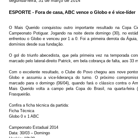
segunda-feira, 31 de março de 2014
ESPORTE - Fora de casa, ABC vence o Globo e é vice-líder
O Mais Querido conquistou outro importante resultado na Copa C
Campeonato Potiguar. Jogando na noite deste domingo (30), no estád
enfrentou o Globo e venceu por 1 a 0. Foi a primeira derrota da Águi
domínios desde sua fundação.
O gol do triunfo abecedista, que pela primeira vez na temporada cons
marcado pelo lateral-direito Patrick, em bela cobrança de falta, aos 33
Com o excelente resultado, o Clube do Povo chegou aos nove pontos 
Globo e assumiu a vice-liderança do turno. O próximo compromis
marcado para o domingo (06/04), quando fará o clássico contra o Am
Mais Querido volta a campo pela Copa do Brasil, na quarta-feira (
Frasqueirão.
Confira a ficha técnica da partida:
Ficha Técnica
Globo 0 x 1 ABC
Campeonato Estadual 2014
Data: 30/03 – Domingo