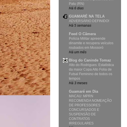
Patu (RN)
Há 6 dias
GUAMARÉ NA TELA
ADVERSÁRIO DEFINIDO!
Há 5 semanas
Feed O Câmera
Polícia Militar apreende
dinamite e recupera veículos
roubados em Mossoró
Há um mês
Blog do Caninde Tomaz
Alto do Rodrigues: Estatística
da maior Copa Alto Folia de
Futsal Feminino de todos os
tempos
Há 3 meses
Guamaré em Dia
MACAU: MPRN
RECOMENDA NOMEAÇÃO
DE PROFESSORES
CONCURSADOS E
SUSPENSÃO DE
CONTRATOS
IRREGULARES