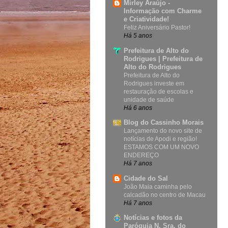
Mirley Araújo -
Informação com Charme
e Criatividade!
Feliz Aniversário Pastor!
Há 5 anos
Prefeitura de Alto do
Rodrigues | Prefeitura de
Alto do Rodrigues
Prefeitura de Alto do
Rodrigues investe em
restauração de escolas e
unidade de saúde
Há 6 anos
Blog do Cassinho Morais
Lançamento do novo site de
notícias de Apodi e região!
ESTAMOS COM UM NOVO
ENDEREÇO
Há 7 anos
Cidade do Sal
João Maia caminha pelo
calcadão no centro de Macau
Há 7 anos
Notícias e fotos da
Paróquia N. Sra. do