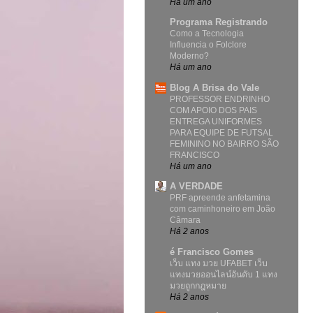
Há um ano
Programa Registrando
Como a Tecnologia
Influencia o Folclore
Moderno?
Há um ano
Blog A Brisa do Vale
PROFESSOR ENDRINHO
COM APOIO DOS PAIS
ENTREGA UNIFORMES
PARA EQUIPE DE FUTSAL
FEMININO NO BAIRRO SÃO
FRANCISCO
Há um ano
A VERDADE
PRF apreende anfetamina
com caminhoneiro em João
Câmara
Há 2 anos
é Francisco Gomes
เว็บ แทง มวย UFABET เว็บ
แทงมวยออนไลน์อันดับ 1 แทง
มวยถูกกฎหมาย
Há 2 anos