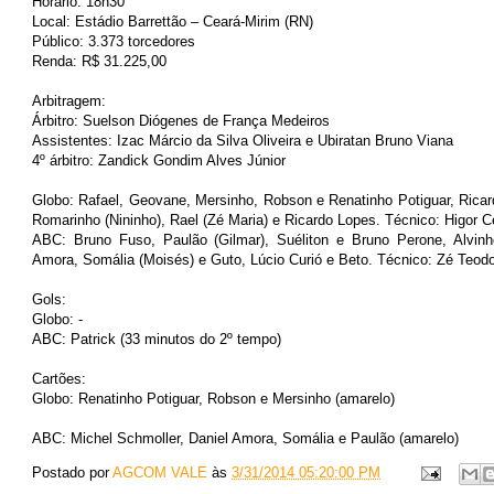
Horário: 18h30
Local: Estádio Barrettão – Ceará-Mirim (RN)
Público: 3.373 torcedores
Renda: R$ 31.225,00
Arbitragem:
Árbitro: Suelson Diógenes de França Medeiros
Assistentes: Izac Márcio da Silva Oliveira e Ubiratan Bruno Viana
4º árbitro: Zandick Gondim Alves Júnior
Globo: Rafael, Geovane, Mersinho, Robson e Renatinho Potiguar, Ricardo
Romarinho (Nininho), Rael (Zé Maria) e Ricardo Lopes. Técnico: Higor C
ABC: Bruno Fuso, Paulão (Gilmar), Suéliton e Bruno Perone, Alvinho
Amora, Somália (Moisés) e Guto, Lúcio Curió e Beto. Técnico: Zé Teod
Gols:
Globo: -
ABC: Patrick (33 minutos do 2º tempo)
Cartões:
Globo: Renatinho Potiguar, Robson e Mersinho (amarelo)
ABC: Michel Schmoller, Daniel Amora, Somália e Paulão (amarelo)
Postado por
AGCOM VALE
às
3/31/2014 05:20:00 PM