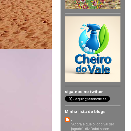
siga-nos no twitter
Minha lista de blogs
.
“Agora é que o jogo vai ser
jogado”, diz Babá sobre