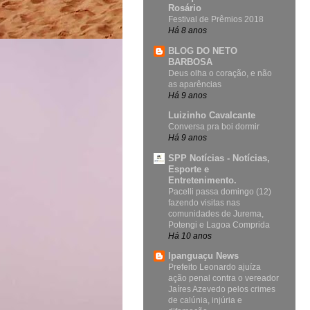
Rosário
Festival de Prêmios 2018
Há 8 anos
BLOG DO NETO
BARBOSA
Deus olha o coração, e não
as aparências
Há 9 anos
Luizinho Cavalcante
Conversa pra boi dormir
Há 9 anos
SPP Notícias - Notícias,
Esporte e
Entretenimento.
Pacelli passa domingo (12)
fazendo visitas nas
comunidades de Jurema,
Potengi e Lagoa Comprida
Há 10 anos
Ipanguaçu News
Prefeito Leonardo ajuíza
ação penal contra o vereador
Jaíres Azevedo pelos crimes
de calúnia, injúria e