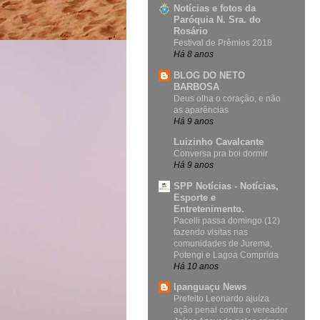
Notícias e fotos da
Paróquia N. Sra. do
Rosário
Festival de Prêmios 2018
Há 8 anos
BLOG DO NETO
BARBOSA
Deus olha o coração, e não
as aparências
Há 9 anos
Luizinho Cavalcante
Conversa pra boi dormir
Há 9 anos
SPP Notícias - Notícias,
Esporte e
Entretenimento.
Pacelli passa domingo (12)
fazendo visitas nas
comunidades de Jurema,
Potengi e Lagoa Comprida
Há 10 anos
Ipanguaçu News
Prefeito Leonardo ajuíza
ação penal contra o vereador