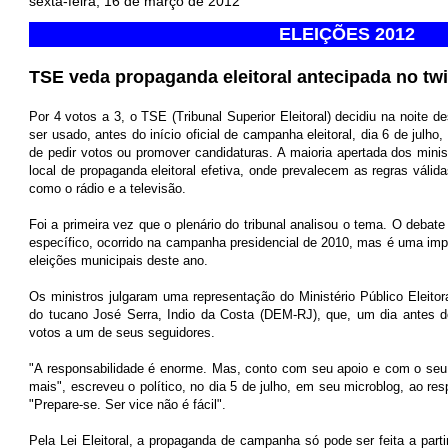
sexta-feira, 16 de março de 2012
ELEIÇÕES 2012
TSE veda propaganda eleitoral antecipada no twi
Por 4 votos a 3, o TSE (Tribunal Superior Eleitoral) decidiu na noite de
ser usado, antes do início oficial de campanha eleitoral, dia 6 de julho,
de pedir votos ou promover candidaturas. A maioria apertada dos mini
local de propaganda eleitoral efetiva, onde prevalecem as regras váli
como o rádio e a televisão.
Foi a primeira vez que o plenário do tribunal analisou o tema. O deba
específico, ocorrido na campanha presidencial de 2010, mas é uma impor
eleições municipais deste ano.
Os ministros julgaram uma representação do Ministério Público Eleitora
do tucano José Serra, Indio da Costa (DEM-RJ), que, um dia antes d
votos a um de seus seguidores.
"A responsabilidade é enorme. Mas, conto com seu apoio e com o seu v
mais", escreveu o político, no dia 5 de julho, em seu microblog, ao re
"Prepare-se. Ser vice não é fácil".
Pela Lei Eleitoral, a propaganda de campanha só pode ser feita a partir