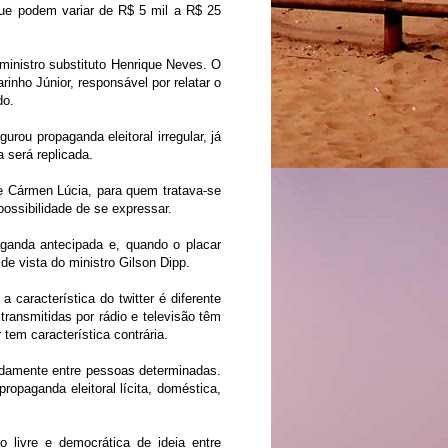
que podem variar de R$ 5 mil a R$ 25
ministro substituto Henrique Neves. O
rinho Júnior, responsável por relatar o
do.
ou propaganda eleitoral irregular, já
a será replicada.
 e Cármen Lúcia, para quem tratava-se
possibilidade de se expressar.
aganda antecipada e, quando o placar
de vista do ministro Gilson Dipp.
 característica do twitter é diferente
ansmitidas por rádio e televisão têm
 tem característica contrária.
radamente entre pessoas determinadas.
ropaganda eleitoral lícita, doméstica,
ão livre e democrática de ideia entre