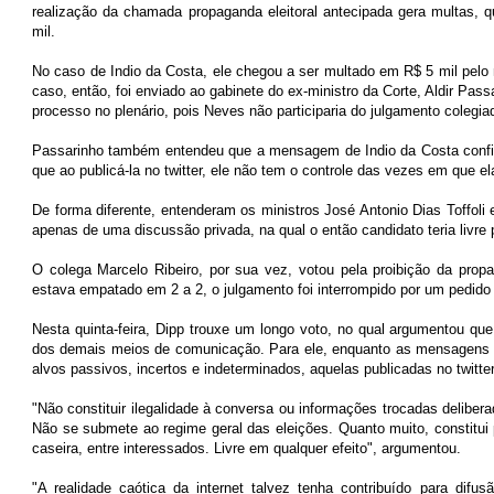
realização da chamada propaganda eleitoral antecipada gera multas, 
mil.
No caso de Indio da Costa, ele chegou a ser multado em R$ 5 mil pelo 
caso, então, foi enviado ao gabinete do ex-ministro da Corte, Aldir Passa
processo no plenário, pois Neves não participaria do julgamento colegia
Passarinho também entendeu que a mensagem de Indio da Costa configur
que ao publicá-la no twitter, ele não tem o controle das vezes em que el
De forma diferente, entenderam os ministros José Antonio Dias Toffoli
apenas de uma discussão privada, na qual o então candidato teria livre 
O colega Marcelo Ribeiro, por sua vez, votou pela proibição da prop
estava empatado em 2 a 2, o julgamento foi interrompido por um pedido 
Nesta quinta-feira, Dipp trouxe um longo voto, no qual argumentou que a
dos demais meios de comunicação. Para ele, enquanto as mensagens tr
alvos passivos, incertos e indeterminados, aquelas publicadas no twitter
"Não constituir ilegalidade à conversa ou informações trocadas delibe
Não se submete ao regime geral das eleições. Quanto muito, constitui p
caseira, entre interessados. Livre em qualquer efeito", argumentou.
"A realidade caótica da internet talvez tenha contribuído para difus