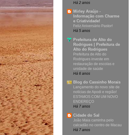
Há 2 anos
Mirley Araújo -
Informação com Charme
e Criatividade!
Feliz Aniversário Pastor!
Há 5 anos
Prefeitura de Alto do
Rodrigues | Prefeitura de
Alto do Rodrigues
Prefeitura de Alto do
Rodrigues investe em
restauração de escolas e
unidade de saúde
Há 6 anos
Blog do Cassinho Morais
Lançamento do novo site de
notícias de Apodi e região!
ESTAMOS COM UM NOVO
ENDEREÇO
Há 7 anos
Cidade do Sal
João Maia caminha pelo
calcadão no centro de Macau
Há 7 anos