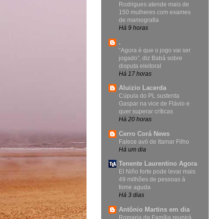
Rodrigues atende mais de
150 mulheres com exames
de mamografia
Há 9 horas
.
“Agora é que o jogo vai ser
jogado”, diz Babá sobre
disputa eleitoral
Há 17 horas
Aluizio Lacerda
Cúpula do PL sustenta
Gaspar na vice de Flávio e
quer superar críticas
Há 20 horas
Cerro Corá News
Falece avó de Itamar Filho
Há um dia
Tenente Laurentino Agora
El Niño forte pode levar mais
49 milhões de pessoas à
fome aguda
Há 3 dias
Antônio Martins em dia
Romaria da Família reunirá