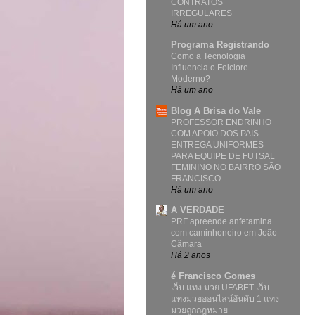
CONTRATOS
IRREGULARES
Há um ano
Programa Registrando
Como a Tecnologia
Influencia o Folclore
Moderno?
Há um ano
Blog A Brisa do Vale
PROFESSOR ENDRINHO
COM APOIO DOS PAIS
ENTREGA UNIFORMES
PARA EQUIPE DE FUTSAL
FEMININO NO BAIRRO SÃO
FRANCISCO
Há um ano
A VERDADE
PRF apreende anfetamina
com caminhoneiro em João
Câmara
Há 2 anos
é Francisco Gomes
เว็บ แทง มวย UFABET เว็บ
แทงมวยออนไลน์อันดับ 1 แทง
มวยถูกกฎหมาย