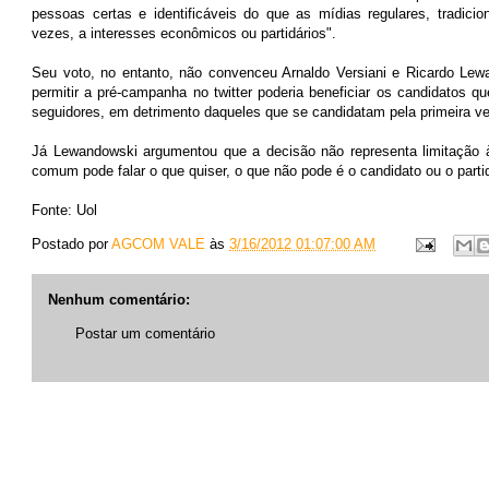
pessoas certas e identificáveis do que as mídias regulares, tradici
vezes, a interesses econômicos ou partidários".
Seu voto, no entanto, não convenceu Arnaldo Versiani e Ricardo Lew
permitir a pré-campanha no twitter poderia beneficiar os candidatos 
seguidores, em detrimento daqueles que se candidatam pela primeira ve
Já Lewandowski argumentou que a decisão não representa limitação à
comum pode falar o que quiser, o que não pode é o candidato ou o parti
Fonte: Uol
Postado por
AGCOM VALE
às
3/16/2012 01:07:00 AM
Nenhum comentário:
Postar um comentário