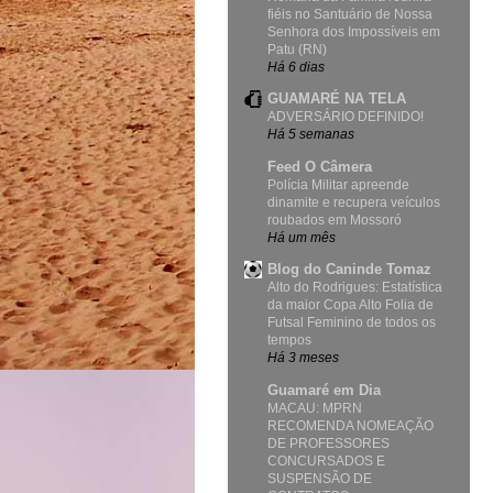
fiéis no Santuário de Nossa
Senhora dos Impossíveis em
Patu (RN)
Há 6 dias
GUAMARÉ NA TELA
ADVERSÁRIO DEFINIDO!
Há 5 semanas
Feed O Câmera
Polícia Militar apreende
dinamite e recupera veículos
roubados em Mossoró
Há um mês
Blog do Caninde Tomaz
Alto do Rodrigues: Estatística
da maior Copa Alto Folia de
Futsal Feminino de todos os
tempos
Há 3 meses
Guamaré em Dia
MACAU: MPRN
RECOMENDA NOMEAÇÃO
DE PROFESSORES
CONCURSADOS E
SUSPENSÃO DE