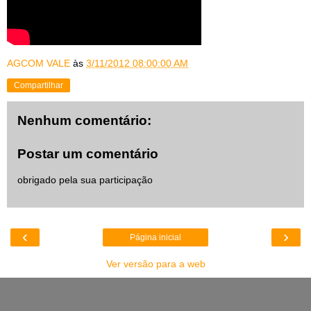
AGCOM VALE
às
3/11/2012 08:00:00 AM
Compartilhar
Nenhum comentário:
Postar um comentário
obrigado pela sua participação
‹
›
Página inicial
Ver versão para a web