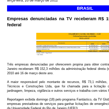
terça-feira, 20 de março de 2012
BRASIL
Empresas denunciadas na TV receberam R$ 1
federal
Três empresas denunciadas por oferecerem propina para obter contra
Janeiro receberam R$ 152,3 milhões da administração federal direta (s
2010 até 16 de março deste ano.
A maior responsável pelo montante de recursos, R$ 73,1 milhões
Técnicos e Construções Ltda, que foi chamada para a licitação 
jardinagem, limpeza, vigilância e outros serviços e trabalha com vários 
Reportagem exibida domingo (18) pelo programa Fantástico, da TV Glob
empresas prestadoras de serviços para ganhar licitações de emergênci
da Universidade Federal do Rio de Janeiro (UFRJ).