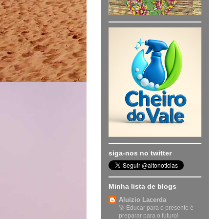
siga-nos no twitter
Minha lista de blogs
Aluizio Lacerda
🚀 Educar para o presente é
preparar para o futuro!