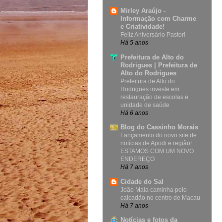
Mirley Araújo -
Informação com Charme
e Criatividade!
Feliz Aniversário Pastor!
Há 5 anos
Prefeitura de Alto do
Rodrigues | Prefeitura de
Alto do Rodrigues
Prefeitura de Alto do
Rodrigues investe em
restauração de escolas e
unidade de saúde
Há 6 anos
Blog do Cassinho Morais
Lançamento do novo site de
notícias de Apodi e região!
ESTAMOS COM UM NOVO
ENDEREÇO
Há 7 anos
Cidade do Sal
João Maia caminha pelo
calcadão no centro de Macau
Há 7 anos
Notícias e fotos da