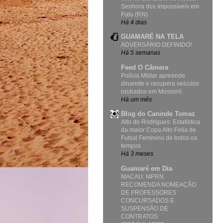
Senhora dos Impossíveis em
Patu (RN)
Há 4 dias
GUAMARÉ NA TELA
ADVERSÁRIO DEFINIDO!
Há 5 semanas
Feed O Câmera
Polícia Militar apreende
dinamite e recupera veículos
roubados em Mossoró
Há um mês
Blog do Caninde Tomaz
Alto do Rodrigues: Estatística
da maior Copa Alto Folia de
Futsal Feminino de todos os
tempos
Há 3 meses
Guamaré em Dia
MACAU: MPRN
RECOMENDA NOMEAÇÃO
DE PROFESSORES
CONCURSADOS E
SUSPENSÃO DE
CONTRATOS