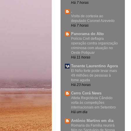
Há 7 horas
.
Visita de cortesia ao
deputado Coronel Azevedo
Há 7 horas
Panorama do Alto
Polícia Civil deflagra
operação contra organização
criminosa com atuação no
Oeste Potiguar
Há 11 horas
Tenente Laurentino Agora
El Niño forte pode levar mais
49 milhões de pessoas à
fome aguda
Há 23 horas
Cerro Corá News
Atleta Regiclécia Cândido
volta às competições
internacionais em Setembro
Há um dia
Antônio Martins em dia
Romaria da Família reunirá
fiéis no Santuário de Nossa