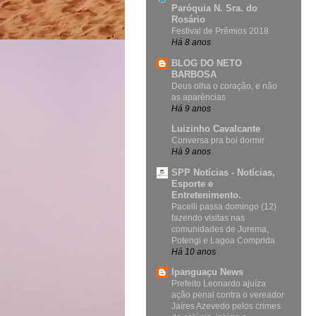
Paróquia N. Sra. do
Rosário
Festival de Prêmios 2018
Há 8 anos
BLOG DO NETO
BARBOSA
Deus olha o coração, e não
as aparências
Há 9 anos
Luizinho Cavalcante
Conversa pra boi dormir
Há 9 anos
SPP Notícias - Notícias,
Esporte e
Entretenimento.
Pacelli passa domingo (12)
fazendo visitas nas
comunidades de Jurema,
Potengi e Lagoa Comprida
Há 10 anos
Ipanguaçu News
Prefeito Leonardo ajuíza
ação penal contra o vereador
Jaíres Azevedo pelos crimes