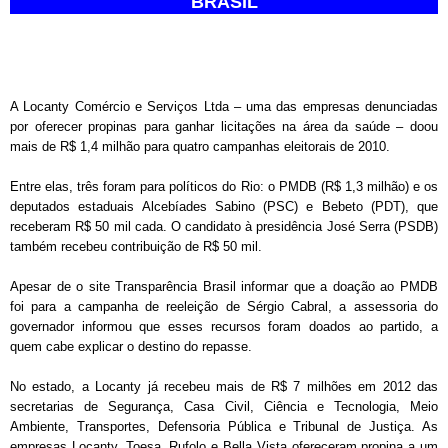
BRASIL
Empresa denunciada pelo Fantástico doa a PMDB
e recebe da Polícia Federal
A Locanty Comércio e Serviços Ltda – uma das empresas denunciadas
por oferecer propinas para ganhar licitações na área da saúde – doou
mais de R$ 1,4 milhão para quatro campanhas eleitorais de 2010.
Entre elas, três foram para políticos do Rio: o PMDB (R$ 1,3 milhão) e os
deputados estaduais Alcebíades Sabino (PSC) e Bebeto (PDT), que
receberam R$ 50 mil cada. O candidato à presidência José Serra (PSDB)
também recebeu contribuição de R$ 50 mil.
Apesar de o site Transparência Brasil informar que a doação ao PMDB
foi para a campanha de reeleição de Sérgio Cabral, a assessoria do
governador informou que esses recursos foram doados ao partido, a
quem cabe explicar o destino do repasse.
No estado, a Locanty já recebeu mais de R$ 7 milhões em 2012 das
secretarias de Segurança, Casa Civil, Ciência e Tecnologia, Meio
Ambiente, Transportes, Defensoria Pública e Tribunal de Justiça. As
empresas Locanty, Toesa, Rufolo e Bella Vista ofereceram propina a um