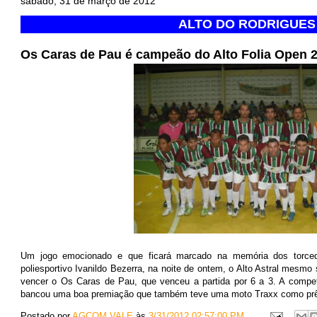
sábado, 31 de março de 2012
ALTO DO RODRIGUES
Os Caras de Pau é campeão do Alto Folia Open 
Um jogo emocionado e que ficará marcado na memória dos torce
poliesportivo Ivanildo Bezerra, na noite de ontem, o Alto Astral mesm
vencer o Os Caras de Pau, que venceu a partida por 6 a 3. A competi
bancou uma boa premiação que também teve uma moto Traxx como pr
Postado por
AGCOM VALE
às
3/31/2012 02:57:00 PM