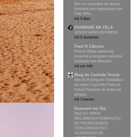
fiéis no Santuário de Nossa
Senhora dos Impossíveis em
Patu (RN)
Há 5 dias
GUAMARÉ NA TELA
ADVERSÁRIO DEFINIDO!
Há 5 semanas
Feed O Câmera
Polícia Militar apreende
dinamite e recupera veículos
roubados em Mossoró
Há um mês
Blog do Caninde Tomaz
Alto do Rodrigues: Estatística
da maior Copa Alto Folia de
Futsal Feminino de todos os
tempos
Há 3 meses
Guamaré em Dia
MACAU: MPRN
RECOMENDA NOMEAÇÃO
DE PROFESSORES
CONCURSADOS E
SUSPENSÃO DE