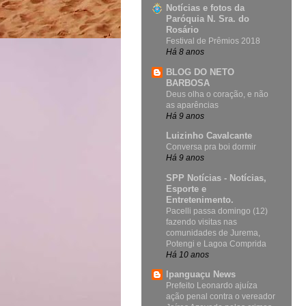
Notícias e fotos da
Paróquia N. Sra. do
Rosário
Festival de Prêmios 2018
Há 8 anos
BLOG DO NETO
BARBOSA
Deus olha o coração, e não
as aparências
Há 9 anos
Luizinho Cavalcante
Conversa pra boi dormir
Há 9 anos
SPP Notícias - Notícias,
Esporte e
Entretenimento.
Pacelli passa domingo (12)
fazendo visitas nas
comunidades de Jurema,
Potengi e Lagoa Comprida
Há 10 anos
Ipanguaçu News
Prefeito Leonardo ajuíza
ação penal contra o vereador