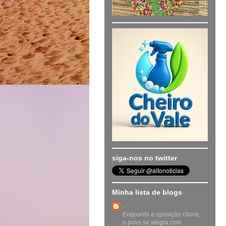
siga-nos no twitter
Minha lista de blogs
.
Enquanto a oposição chora,
o povo se alegra com