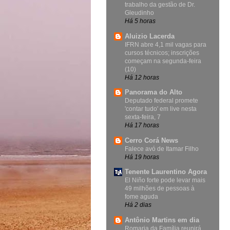
trabalho da gestão de Dr.
Gleudinho
Há 5 horas
Aluizio Lacerda
IFRN abre 4,1 mil vagas para
cursos técnicos; inscrições
começam na segunda-feira
(10)
Há 12 horas
Panorama do Alto
Deputado federal promete
'contar tudo' em live nesta
sexta-feira, 7
Há 17 horas
Cerro Corá News
Falece avó de Itamar Filho
Há 19 horas
Tenente Laurentino Agora
El Niño forte pode levar mais
49 milhões de pessoas à
fome aguda
Há 2 dias
Antônio Martins em dia
Romaria da Família reunirá