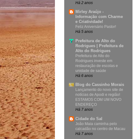
Há 2 anos
Mirley Araújo -
Informação com Charme
e Criatividade!
Feliz Aniversário Pastor!
Há 5 anos
Prefeitura de Alto do
Rodrigues | Prefeitura de
Alto do Rodrigues
Prefeitura de Alto do
Rodrigues investe em
restauração de escolas e
unidade de saúde
Há 6 anos
Blog do Cassinho Morais
Lançamento do novo site de
notícias de Apodi e região!
ESTAMOS COM UM NOVO
ENDEREÇO
Há 7 anos
Cidade do Sal
João Maia caminha pelo
calcadão no centro de Macau
Há 7 anos