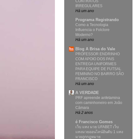
CONTRATOS
IRREGULARES
Há um ano
Programa Registrando
Como a Tecnologia
Influencia o Folclore
Moderno?
Há um ano
Blog A Brisa do Vale
PROFESSOR ENDRINHO
COM APOIO DOS PAIS
ENTREGA UNIFORMES
PARA EQUIPE DE FUTSAL
FEMININO NO BAIRRO SÃO
FRANCISCO
Há um ano
A VERDADE
PRF apreende anfetamina
com caminhoneiro em João
Câmara
Há 2 anos
é Francisco Gomes
เว็บ แทง มวย UFABET เว็บ
แทงมวยออนไลน์อันดับ 1 แทง
มวยถูกกฎหมาย