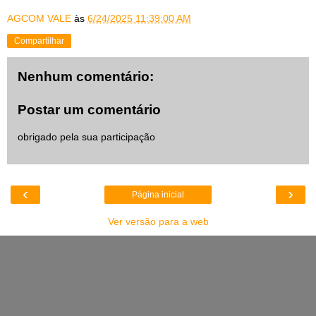
AGCOM VALE
às
6/24/2025 11:39:00 AM
Compartilhar
Nenhum comentário:
Postar um comentário
obrigado pela sua participação
‹
›
Página inicial
Ver versão para a web