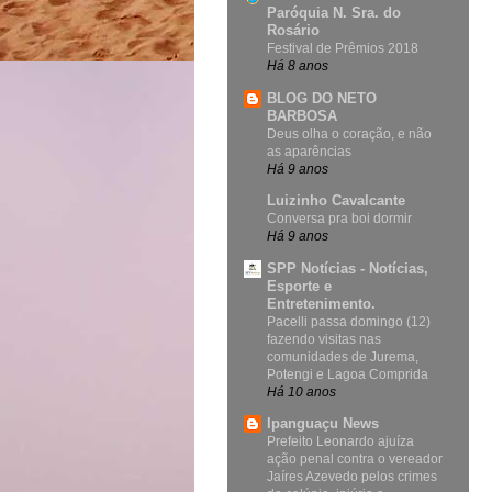
Paróquia N. Sra. do
Rosário
Festival de Prêmios 2018
Há 8 anos
BLOG DO NETO
BARBOSA
Deus olha o coração, e não
as aparências
Há 9 anos
Luizinho Cavalcante
Conversa pra boi dormir
Há 9 anos
SPP Notícias - Notícias,
Esporte e
Entretenimento.
Pacelli passa domingo (12)
fazendo visitas nas
comunidades de Jurema,
Potengi e Lagoa Comprida
Há 10 anos
Ipanguaçu News
Prefeito Leonardo ajuíza
ação penal contra o vereador
Jaíres Azevedo pelos crimes