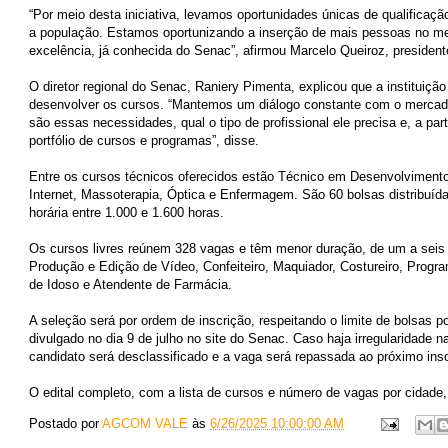
“Por meio desta iniciativa, levamos oportunidades únicas de qualificação
a população. Estamos oportunizando a inserção de mais pessoas no m
excelência, já conhecida do Senac”, afirmou Marcelo Queiroz, preside
O diretor regional do Senac, Raniery Pimenta, explicou que a institui
desenvolver os cursos. “Mantemos um diálogo constante com o mercad
são essas necessidades, qual o tipo de profissional ele precisa e, a pa
portfólio de cursos e programas”, disse.
Entre os cursos técnicos oferecidos estão Técnico em Desenvolvimento
Internet, Massoterapia, Óptica e Enfermagem. São 60 bolsas distribuí
horária entre 1.000 e 1.600 horas.
Os cursos livres reúnem 328 vagas e têm menor duração, de um a sei
Produção e Edição de Vídeo, Confeiteiro, Maquiador, Costureiro, Progra
de Idoso e Atendente de Farmácia.
A seleção será por ordem de inscrição, respeitando o limite de bolsas po
divulgado no dia 9 de julho no site do Senac. Caso haja irregularidade
candidato será desclassificado e a vaga será repassada ao próximo insc
O edital completo, com a lista de cursos e número de vagas por cidade
Postado por
AGCOM VALE
às
6/26/2025 10:00:00 AM