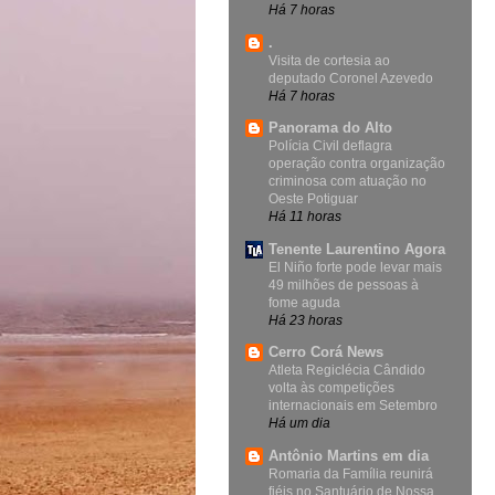
Há 7 horas
.
Visita de cortesia ao
deputado Coronel Azevedo
Há 7 horas
Panorama do Alto
Polícia Civil deflagra
operação contra organização
criminosa com atuação no
Oeste Potiguar
Há 11 horas
Tenente Laurentino Agora
El Niño forte pode levar mais
49 milhões de pessoas à
fome aguda
Há 23 horas
Cerro Corá News
Atleta Regiclécia Cândido
volta às competições
internacionais em Setembro
Há um dia
Antônio Martins em dia
Romaria da Família reunirá
fiéis no Santuário de Nossa