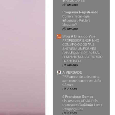
IRREGULARES
Há um ano
Programa Registrando
Como a Tecnologia
Influencia o Folclore
Moderno?
Há um ano
Blog A Brisa do Vale
PROFESSOR ENDRINHO
COM APOIO DOS PAIS
ENTREGA UNIFORMES
PARA EQUIPE DE FUTSAL
FEMININO NO BAIRRO SÃO
FRANCISCO
Há um ano
A VERDADE
PRF apreende anfetamina
com caminhoneiro em João
Câmara
Há 2 anos
é Francisco Gomes
เว็บ แทง มวย UFABET เว็บ
แทงมวยออนไลน์อันดับ 1 แทง
มวยถูกกฎหมาย
Há 2 anos