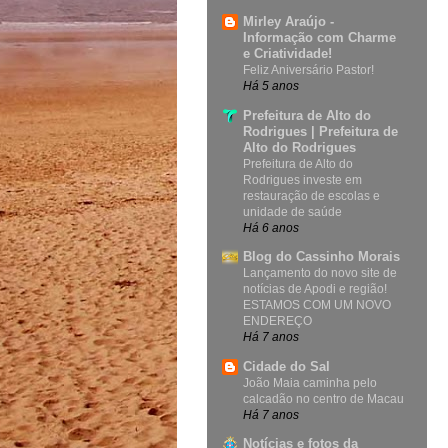
Mirley Araújo -
Informação com Charme
e Criatividade!
Feliz Aniversário Pastor!
Há 5 anos
Prefeitura de Alto do
Rodrigues | Prefeitura de
Alto do Rodrigues
Prefeitura de Alto do
Rodrigues investe em
restauração de escolas e
unidade de saúde
Há 6 anos
Blog do Cassinho Morais
Lançamento do novo site de
notícias de Apodi e região!
ESTAMOS COM UM NOVO
ENDEREÇO
Há 7 anos
Cidade do Sal
João Maia caminha pelo
calcadão no centro de Macau
Há 7 anos
Notícias e fotos da