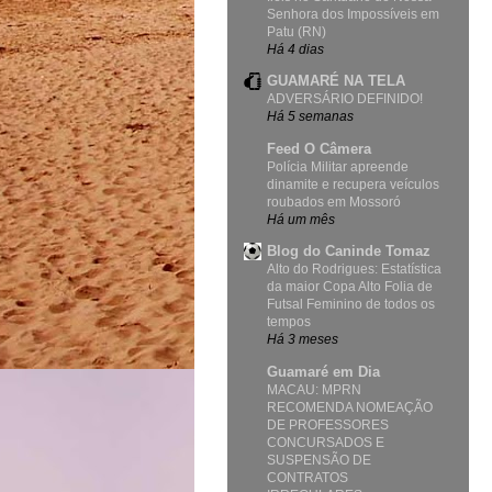
Senhora dos Impossíveis em
Patu (RN)
Há 4 dias
GUAMARÉ NA TELA
ADVERSÁRIO DEFINIDO!
Há 5 semanas
Feed O Câmera
Polícia Militar apreende
dinamite e recupera veículos
roubados em Mossoró
Há um mês
Blog do Caninde Tomaz
Alto do Rodrigues: Estatística
da maior Copa Alto Folia de
Futsal Feminino de todos os
tempos
Há 3 meses
Guamaré em Dia
MACAU: MPRN
RECOMENDA NOMEAÇÃO
DE PROFESSORES
CONCURSADOS E
SUSPENSÃO DE
CONTRATOS