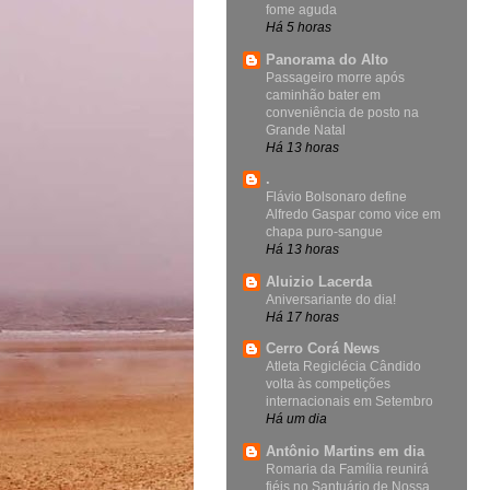
fome aguda
Há 5 horas
Panorama do Alto
Passageiro morre após
caminhão bater em
conveniência de posto na
Grande Natal
Há 13 horas
.
Flávio Bolsonaro define
Alfredo Gaspar como vice em
chapa puro-sangue
Há 13 horas
Aluizio Lacerda
Aniversariante do dia!
Há 17 horas
Cerro Corá News
Atleta Regiclécia Cândido
volta às competições
internacionais em Setembro
Há um dia
Antônio Martins em dia
Romaria da Família reunirá
fiéis no Santuário de Nossa