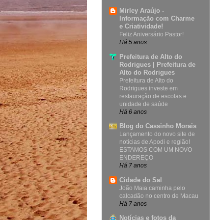
Mirley Araújo -
Informação com Charme
e Criatividade!
Feliz Aniversário Pastor!
Há 5 anos
Prefeitura de Alto do
Rodrigues | Prefeitura de
Alto do Rodrigues
Prefeitura de Alto do
Rodrigues investe em
restauração de escolas e
unidade de saúde
Há 6 anos
Blog do Cassinho Morais
Lançamento do novo site de
notícias de Apodi e região!
ESTAMOS COM UM NOVO
ENDEREÇO
Há 7 anos
Cidade do Sal
João Maia caminha pelo
calcadão no centro de Macau
Há 7 anos
Notícias e fotos da