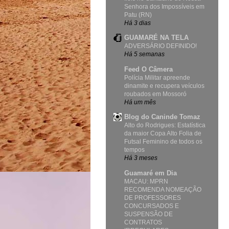
Senhora dos Impossíveis em
Patu (RN)
Há 3 dias
GUAMARÉ NA TELA
ADVERSÁRIO DEFINIDO!
Há 5 semanas
Feed O Câmera
Polícia Militar apreende
dinamite e recupera veículos
roubados em Mossoró
Há um mês
Blog do Caninde Tomaz
Alto do Rodrigues: Estatística
da maior Copa Alto Folia de
Futsal Feminino de todos os
tempos
Há 3 meses
Guamaré em Dia
MACAU: MPRN
RECOMENDA NOMEAÇÃO
DE PROFESSORES
CONCURSADOS E
SUSPENSÃO DE
CONTRATOS