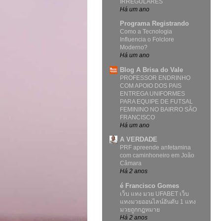
IRREGULARES
Há um ano
Programa Registrando
Como a Tecnologia
Influencia o Folclore
Moderno?
Há um ano
Blog A Brisa do Vale
PROFESSOR ENDRINHO
COM APOIO DOS PAIS
ENTREGA UNIFORMES
PARA EQUIPE DE FUTSAL
FEMININO NO BAIRRO SÃO
FRANCISCO
Há um ano
A VERDADE
PRF apreende anfetamina
com caminhoneiro em João
Câmara
Há 2 anos
é Francisco Gomes
เว็บ แทง มวย UFABET เว็บ
แทงมวยออนไลน์อันดับ 1 แทง
มวยถูกกฎหมาย
Há 2 anos