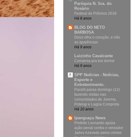
Paróquia N. Sra. do
Rosário
Festival de Prêmios 2018
Há 8 anos
BLOG DO NETO
BARBOSA
Deus olha o coração, e não
as aparências
Há 9 anos
Luizinho Cavalcante
Conversa pra boi dormir
Há 9 anos
SPP Notícias - Notícias,
Esporte e
Entretenimento.
Pacelli passa domingo (12)
fazendo visitas nas
comunidades de Jurema,
Potengi e Lagoa Comprida
Há 10 anos
Ipanguaçu News
Prefeito Leonardo ajuíza
ação penal contra o vereador
Jaíres Azevedo pelos crimes