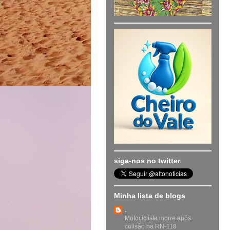
siga-nos no twitter
Minha lista de blogs
.
Motociclista morre após
colisão na RN-118