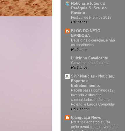
Notícias e fotos da
Paróquia N. Sra. do
Rosário
Festival de Prêmios 2018
Há 8 anos
BLOG DO NETO
BARBOSA
Deus olha o coração, e não
as aparências
Há 9 anos
Luizinho Cavalcante
Conversa pra boi dormir
Há 9 anos
SPP Notícias - Notícias,
Esporte e
Entretenimento.
Pacelli passa domingo (12)
fazendo visitas nas
comunidades de Jurema,
Potengi e Lagoa Comprida
Há 10 anos
Ipanguaçu News
Prefeito Leonardo ajuíza
ação penal contra o vereador