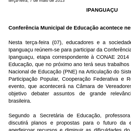
terça-feira, 7 de maio de 2013
IPANGUAÇU
Conferência Municipal de Educação acontece nest
Nesta terça-feira (07), educadores e a socieda
Ipanguaçu reúnem-se para participar da Conferênci
Ipanguaçu, etapa correspondente à CONAE 2014 
Educação, que no próximo ano terá seus trabalhos
Nacional de Educação (PNE) na Articulação do Sis
Participação Popular, Cooperação Federativa e 
evento, que acontecerá na Câmara de Vereadore
objetivo debater assuntos de grande relevân
brasileira.
Segundo a Secretária de Educação, professor
discutirá planos e propostas para o futuro da
aperfeiçoar recursos e diminuir as dificuldades d