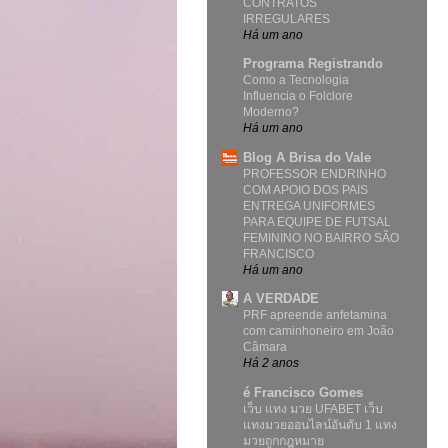
CONTRATOS
IRREGULARES
Há um ano
Programa Registrando
Como a Tecnologia
Influencia o Folclore
Moderno?
Há um ano
Blog A Brisa do Vale
PROFESSOR ENDRINHO
COM APOIO DOS PAIS
ENTREGA UNIFORMES
PARA EQUIPE DE FUTSAL
FEMININO NO BAIRRO SÃO
FRANCISCO
Há um ano
A VERDADE
PRF apreende anfetamina
com caminhoneiro em João
Câmara
Há 2 anos
é Francisco Gomes
เว็บ แทง มวย UFABET เว็บ
แทงมวยออนไลน์อันดับ 1 แทง
มวยถูกกฎหมาย