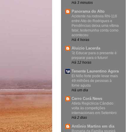
Há 3 minutos
Panorama do Alto
Acidente na rodovia RN-118
entre Alto do Rodrigues e
Pendências deixa uma vítima
fatal; testemunha conta como
aconteceu
Há 4 horas
Aluizio Lacerda
🚀 Educar para o presente é
preparar para o futuro!
Há 12 horas
Tenente Laurentino Agora
El Niño forte pode levar mais
49 milhões de pessoas à
fome aguda
Há um dia
Cerro Corá News
Atleta Regiclécia Cândido
volta às competições
internacionais em Setembro
Há 2 dias
Antônio Martins em dia
Romaria da Família reunirá