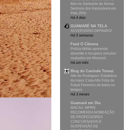
fiéis no Santuário de Nossa
Senhora dos Impossíveis em
Patu (RN)
Há 4 dias
GUAMARÉ NA TELA
ADVERSÁRIO DEFINIDO!
Há 5 semanas
Feed O Câmera
Polícia Militar apreende
dinamite e recupera veículos
roubados em Mossoró
Há um mês
Blog do Caninde Tomaz
Alto do Rodrigues: Estatística
da maior Copa Alto Folia de
Futsal Feminino de todos os
tempos
Há 3 meses
Guamaré em Dia
MACAU: MPRN
RECOMENDA NOMEAÇÃO
DE PROFESSORES
CONCURSADOS E
SUSPENSÃO DE