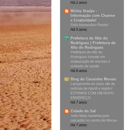
Há 2 anos
Mirley Araújo -
Informação com Charme
e Criatividade!
Feliz Aniversário Pastor!
Há 5 anos
Prefeitura de Alto do
Rodrigues | Prefeitura de
Alto do Rodrigues
Prefeitura de Alto do
Rodrigues investe em
restauração de escolas e
unidade de saúde
Há 6 anos
Blog do Cassinho Morais
Lançamento do novo site de
notícias de Apodi e região!
ESTAMOS COM UM NOVO
ENDEREÇO
Há 7 anos
Cidade do Sal
João Maia caminha pelo
calcadão no centro de Macau
Há 7 anos