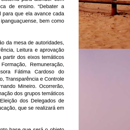
ica de ensino. “Debater a
l para que ela avance cada
o ipanguaçuense, bem como
ão da mesa de autoridades,
ência, Leitura e aprovação
partir dos eixos temáticos
: Formação, Remuneração,
essora Fátima Cardoso do
, Transparência e Controle
nando Mineiro. Ocorrerão,
rmação dos grupos temáticos
 Eleição dos Delegados de
ucação, que se realizará em
nto-base que será o objeto