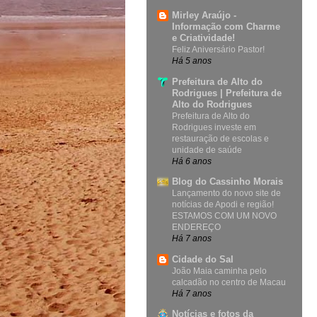
Mirley Araújo -
Informação com Charme
e Criatividade!
Feliz Aniversário Pastor!
Há 5 anos
Prefeitura de Alto do
Rodrigues | Prefeitura de
Alto do Rodrigues
Prefeitura de Alto do
Rodrigues investe em
restauração de escolas e
unidade de saúde
Há 6 anos
Blog do Cassinho Morais
Lançamento do novo site de
notícias de Apodi e região!
ESTAMOS COM UM NOVO
ENDEREÇO
Há 7 anos
Cidade do Sal
João Maia caminha pelo
calcadão no centro de Macau
Há 7 anos
Notícias e fotos da