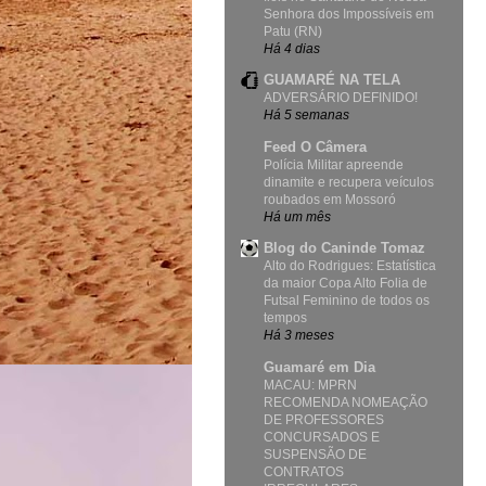
Senhora dos Impossíveis em
Patu (RN)
Há 4 dias
GUAMARÉ NA TELA
ADVERSÁRIO DEFINIDO!
Há 5 semanas
Feed O Câmera
Polícia Militar apreende
dinamite e recupera veículos
roubados em Mossoró
Há um mês
Blog do Caninde Tomaz
Alto do Rodrigues: Estatística
da maior Copa Alto Folia de
Futsal Feminino de todos os
tempos
Há 3 meses
Guamaré em Dia
MACAU: MPRN
RECOMENDA NOMEAÇÃO
DE PROFESSORES
CONCURSADOS E
SUSPENSÃO DE
CONTRATOS