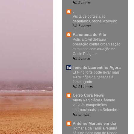
Há 5 horas
.
Visita de cortesia ao
deputado Coronel Azevedo
Há 5 horas
Panorama do Alto
Polícia Civil deflagra
operação contra organização
criminosa com atuação no
Oeste Potiguar
Há 9 horas
Tenente Laurentino Agora
El Niño forte pode levar mais
49 milhões de pessoas à
fome aguda
Há 21 horas
Cerro Corá News
Atleta Regiclécia Cândido
volta às competições
internacionais em Setembro
Há um dia
Antônio Martins em dia
Romaria da Família reunirá
fiéis no Santuário de Nossa