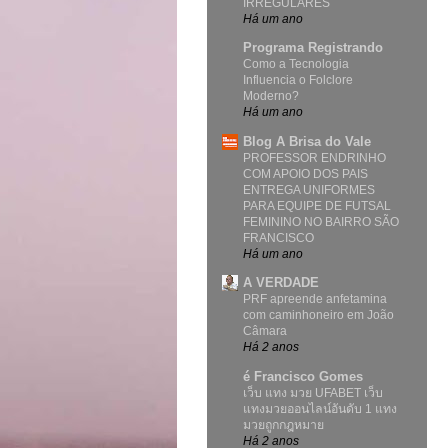
IRREGULARES
Há um ano
Programa Registrando
Como a Tecnologia
Influencia o Folclore
Moderno?
Há um ano
Blog A Brisa do Vale
PROFESSOR ENDRINHO
COM APOIO DOS PAIS
ENTREGA UNIFORMES
PARA EQUIPE DE FUTSAL
FEMININO NO BAIRRO SÃO
FRANCISCO
Há um ano
A VERDADE
PRF apreende anfetamina
com caminhoneiro em João
Câmara
Há 2 anos
é Francisco Gomes
เว็บ แทง มวย UFABET เว็บ
แทงมวยออนไลน์อันดับ 1 แทง
มวยถูกกฎหมาย
Há 2 anos