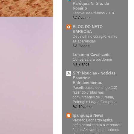
Paróquia N. Sra. do
Rosário
Festival de Prêmios 2018
Há 8 anos
BLOG DO NETO
BARBOSA
Deus olha o coração, e não
as aparências
Há 9 anos
Luizinho Cavalcante
Conversa pra boi dormir
Há 9 anos
SPP Notícias - Notícias,
Esporte e
Entretenimento.
Pacelli passa domingo (12)
fazendo visitas nas
comunidades de Jurema,
Potengi e Lagoa Comprida
Há 10 anos
Ipanguaçu News
Prefeito Leonardo ajuíza
ação penal contra o vereador
Jaíres Azevedo pelos crimes