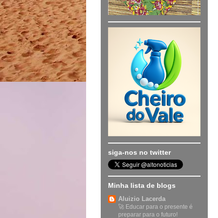
siga-nos no twitter
Minha lista de blogs
Aluizio Lacerda
🚀 Educar para o presente é
preparar para o futuro!