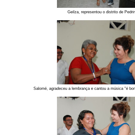
Geilza, representou o distrito de Pedri
Salomé, agradeceu a lembrança e cantou a música "é bonit