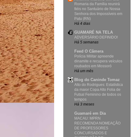
Romaria da Família reunirá
fiéis no Santuário de Nossa
Senhora dos Impossíveis em
Patu (RN)
Há 4 dias
GUAMARÉ NA TELA
ADVERSÁRIO DEFINIDO!
Há 5 semanas
Feed O Câmera
Polícia Militar apreende
dinamite e recupera veículos
roubados em Mossoró
Há um mês
Blog do Caninde Tomaz
Alto do Rodrigues: Estatística
da maior Copa Alto Folia de
Futsal Feminino de todos os
tempos
Há 3 meses
Guamaré em Dia
MACAU: MPRN
RECOMENDA NOMEAÇÃO
DE PROFESSORES
CONCURSADOS E