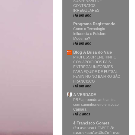
SUSPENSÃO DE
CONTRATOS
IRREGULARES
Há um ano
Programa Registrando
Como a Tecnologia
Influencia o Folclore
Moderno?
Há um ano
Blog A Brisa do Vale
PROFESSOR ENDRINHO
COM APOIO DOS PAIS
ENTREGA UNIFORMES
PARA EQUIPE DE FUTSAL
FEMININO NO BAIRRO SÃO
FRANCISCO
Há um ano
A VERDADE
PRF apreende anfetamina
com caminhoneiro em João
Câmara
Há 2 anos
é Francisco Gomes
เว็บ แทง มวย UFABET เว็บ
แทงมวยออนไลน์อันดับ 1 แทง