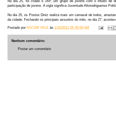
No dia 25, foi criado o JAP, um grupo de jovens com o intuito de di
participação de jovens. A sigla significa Juventude Altorodriguense Poli
No dia 25, os Postos Diniz realiza mais um carnaval de todos, arrastan
da cidade. Fechando os principais assuntos do mês, no dia 27, acontece
Postado por
AGCOM VALE
às
1/16/2012 05:30:00 AM
Nenhum comentário:
Postar um comentário