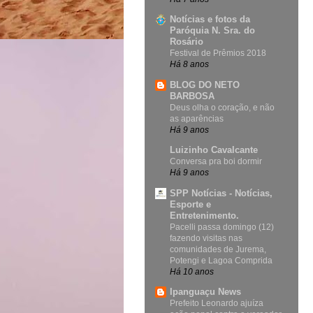
Notícias e fotos da
Paróquia N. Sra. do
Rosário
Festival de Prêmios 2018
Há 8 anos
BLOG DO NETO
BARBOSA
Deus olha o coração, e não
as aparências
Há 9 anos
Luizinho Cavalcante
Conversa pra boi dormir
Há 9 anos
SPP Notícias - Notícias,
Esporte e
Entretenimento.
Pacelli passa domingo (12)
fazendo visitas nas
comunidades de Jurema,
Potengi e Lagoa Comprida
Há 10 anos
Ipanguaçu News
Prefeito Leonardo ajuíza