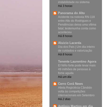
instabilidade no sistema
Há 3 horas
Panorama do Alto
Acidente na rodovia RN-118
entre Alto do Rodrigues e
Pendências deixa uma vítima
fatal; testemunha conta como
aconteceu
Há 8 horas
Aluizio Lacerda
Dia dos Pais | Um dia inteiro
de cuidados e valorização
Há 8 horas
Tenente Laurentino Agora
El Niño forte pode levar mais
49 milhões de pessoas à
fome aguda
Há um dia
Cerro Corá News
Atleta Regiclécia Cândido
volta às competições
internacionais em Setembro
Há 2 dias
Antônio Martins em dia