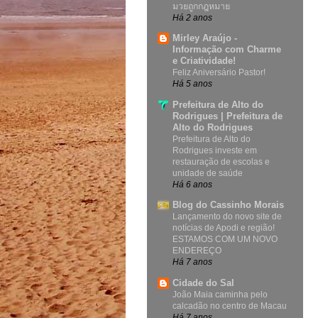
มวยถูกกฎหมาย
Há 2 anos
Mirley Araújo -
Informação com Charme
e Criatividade!
Feliz Aniversário Pastor!
Há 5 anos
Prefeitura de Alto do
Rodrigues | Prefeitura de
Alto do Rodrigues
Prefeitura de Alto do
Rodrigues investe em
restauração de escolas e
unidade de saúde
Há 6 anos
Blog do Cassinho Morais
Lançamento do novo site de
notícias de Apodi e região!
ESTAMOS COM UM NOVO
ENDEREÇO
Há 7 anos
Cidade do Sal
João Maia caminha pelo
calcadão no centro de Macau
Há 7 anos