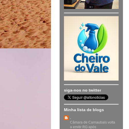
siga-nos no twitter
Minha lista de blogs
.
Câmara de Carnaubais volta
a emitir RG após