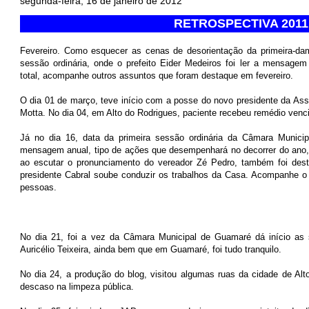
segunda-feira, 16 de janeiro de 2012
RETROSPECTIVA 2011
Fevereiro. Como esquecer as cenas de desorientação da primeira-da
sessão ordinária, onde o prefeito Eider Medeiros foi ler a mensagem 
total, acompanhe outros assuntos que foram destaque em fevereiro.
O dia 01 de março, teve início com a posse do novo presidente da Ass
Motta. No dia 04, em Alto do Rodrigues, paciente recebeu remédio venci
Já no dia 16, data da primeira sessão ordinária da Câmara Municipal
mensagem anual, tipo de ações que desempenhará no decorrer do ano,
ao escutar o pronunciamento do vereador Zé Pedro, também foi desta
presidente Cabral soube conduzir os trabalhos da Casa. Acompanhe o v
pessoas.
No dia 21, foi a vez da Câmara Municipal de Guamaré dá início as
Auricélio Teixeira, ainda bem que em Guamaré, foi tudo tranquilo.
No dia 24, a produção do blog, visitou algumas ruas da cidade de Al
descaso na limpeza pública.