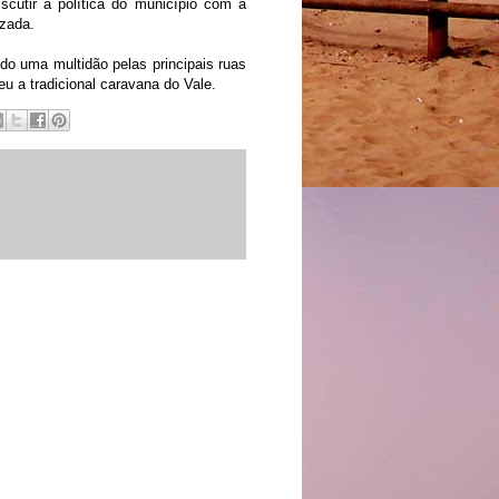
scutir a política do município com a
tizada.
do uma multidão pelas principais ruas
u a tradicional caravana do Vale.