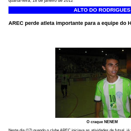
quarta-feira, 18 de janeiro de 2012
ALTO DO RODRIGUES
AREC perde atleta importante para a equipe do 
O craque NENEM
Neste dia (17) quando o clu
be
AREC
iniciava as atividades de futsal, j