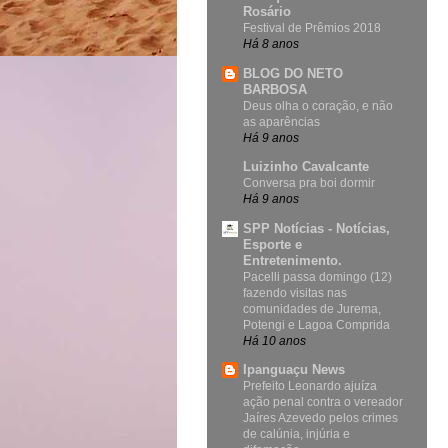
Rosário
Festival de Prêmios 2018
Há 8 anos
BLOG DO NETO
BARBOSA
Deus olha o coração, e não
as aparências
Há 9 anos
Luizinho Cavalcante
Conversa pra boi dormir
Há 9 anos
SPP Notícias - Notícias,
Esporte e
Entretenimento.
Pacelli passa domingo (12)
fazendo visitas nas
comunidades de Jurema,
Potengi e Lagoa Comprida
Há 10 anos
Ipanguaçu News
Prefeito Leonardo ajuíza
ação penal contra o vereador
Jaíres Azevedo pelos crimes
de calúnia, injúria e