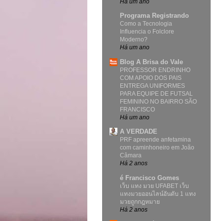
Há um ano
Programa Registrando
Como a Tecnologia
Influencia o Folclore
Moderno?
Há um ano
Blog A Brisa do Vale
PROFESSOR ENDRINHO
COM APOIO DOS PAIS
ENTREGA UNIFORMES
PARA EQUIPE DE FUTSAL
FEMININO NO BAIRRO SÃO
FRANCISCO
Há um ano
A VERDADE
PRF apreende anfetamina
com caminhoneiro em João
Câmara
Há 2 anos
é Francisco Gomes
เว็บ แทง มวย UFABET เว็บ
แทงมวยออนไลน์อันดับ 1 แทง
มวยถูกกฎหมาย
Há 2 anos