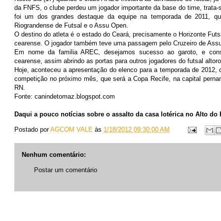
da FNFS, o clube perdeu um jogador importante da base do time, trata-
foi um dos grandes destaque da equipe na temporada de 2011, qu
Riograndense de Futsal e o Assu Open.
O destino do atleta é o estado do Ceará, precisamente o
Horizonte Futs
cearense. O jogador também teve uma passagem pelo Cruzeiro de Ass
Em nome da familia AREC, desejamos sucesso ao garoto, e cons
cearense, assim abrindo as portas para outros jogadores do futsal altor
Hoje, aconteceu a apresentação do elenco para a temporada de 2012, c
competição no próximo mês, que será a
Copa Recife
, na capital pern
RN.
Fonte: canindetomaz.blogspot.com
Daqui a pouco notícias sobre o assalto da casa lotérica no Alto do
Postado por
AGCOM VALE
às
1/18/2012 09:30:00 AM
Nenhum comentário:
Postar um comentário