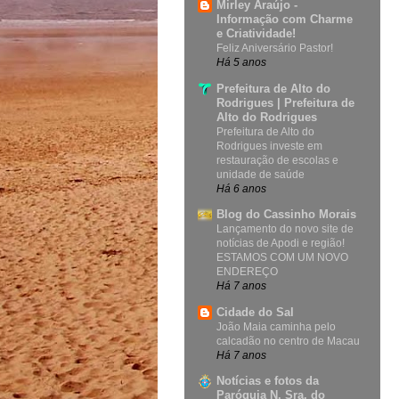
Mirley Araújo -
Informação com Charme
e Criatividade!
Feliz Aniversário Pastor!
Há 5 anos
Prefeitura de Alto do
Rodrigues | Prefeitura de
Alto do Rodrigues
Prefeitura de Alto do
Rodrigues investe em
restauração de escolas e
unidade de saúde
Há 6 anos
Blog do Cassinho Morais
Lançamento do novo site de
notícias de Apodi e região!
ESTAMOS COM UM NOVO
ENDEREÇO
Há 7 anos
Cidade do Sal
João Maia caminha pelo
calcadão no centro de Macau
Há 7 anos
Notícias e fotos da
Paróquia N. Sra. do