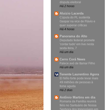
disputa eleitoral
Há 2 horas
Aluizio Lacerda
Cúpula do PL sustenta
Gaspar na vice de Flávio e
quer superar críticas
Há 4 horas
Panorama do Alto
Deputado federal promete
'contar tudo' em live nesta
sexta-feira, 7
Há um dia
Cerro Corá News
Falece avó de Itamar Filho
Há um dia
Tenente Laurentino Agora
El Niño forte pode levar mais
49 milhões de pessoas à
fome aguda
Há 2 dias
Antônio Martins em dia
Romaria da Família reunirá
fiéis no Santuário de Nossa
Senhora dos Impossíveis em