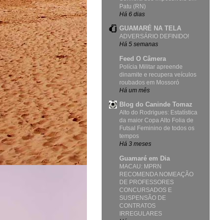
Patu (RN)
Há 6 dias
GUAMARÉ NA TELA
ADVERSÁRIO DEFINIDO!
Há 5 semanas
Feed O Câmera
Polícia Militar apreende
dinamite e recupera veículos
roubados em Mossoró
Há um mês
Blog do Caninde Tomaz
Alto do Rodrigues: Estatística
da maior Copa Alto Folia de
Futsal Feminino de todos os
tempos
Há 3 meses
Guamaré em Dia
MACAU: MPRN
RECOMENDA NOMEAÇÃO
DE PROFESSORES
CONCURSADOS E
SUSPENSÃO DE
CONTRATOS
IRREGULARES