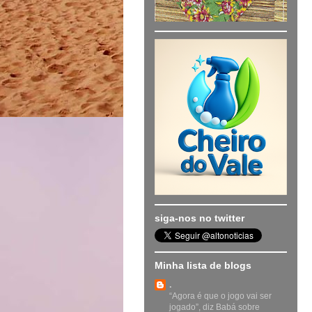
siga-nos no twitter
Minha lista de blogs
.
“Agora é que o jogo vai ser
jogado”, diz Babá sobre