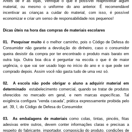
Antes de ir às lojas, verifique o que é possível reaproveitar algum
material, ou mesmo o uniforme do ano anterior. É recomendável
incentivar as crianças a cuidar do material, com isso, é possível
economizar e criar um senso de responsabilidade nos pequenos!
Dicas úteis na hora das compras de materiais escolares
01. Pesquisar muito
é o melhor caminho, pois o Código de Defesa do
Consumidor não garante a devolução do dinheiro, caso o consumidor
queira desistir da compra por ter encontrado o produto mais barato em
outra loja. Outra boa dica é perguntar na escola o que é de maior
urgência, o que vai ser usado logo no início do ano e o que pode ser
comprado depois. Assim você não gasta tudo de uma vez só.
02. A escola não pode obrigar o aluno a adquirir material em
determinado
estabelecimento comercial, quando se tratar de produtos
oferecidos no mercado em geral, e nem marcas específicas. Tal
exigência configura
“venda casada”,
prática expressamente proibida pelo
art. 39, I, do Código de Defesa do Consumidor.
03. As embalagens de materiais
como colas, tintas, pincéis, fitas
adesivas entre outros, devem conter informações claras e precisas a
respeito do fabricante, importador, composição do produto, condições de