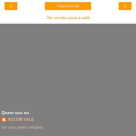
‹
›
Página inicial
Ver versão para a web
Quem sou eu
AGCOM VALE
Ver meu perfil completo