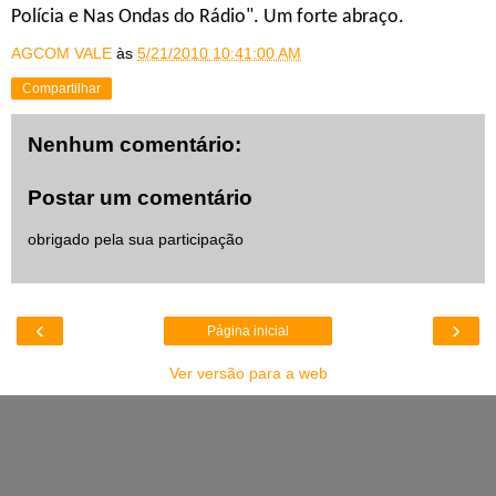
Polícia e Nas Ondas do Rádio". Um forte abraço.
AGCOM VALE
às
5/21/2010 10:41:00 AM
Compartilhar
Nenhum comentário:
Postar um comentário
obrigado pela sua participação
‹
›
Página inicial
Ver versão para a web