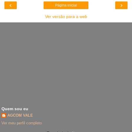
‹
›
Página inicial
Ver versão para a web
Quem sou eu
AGCOM VALE
Ver meu perfil completo