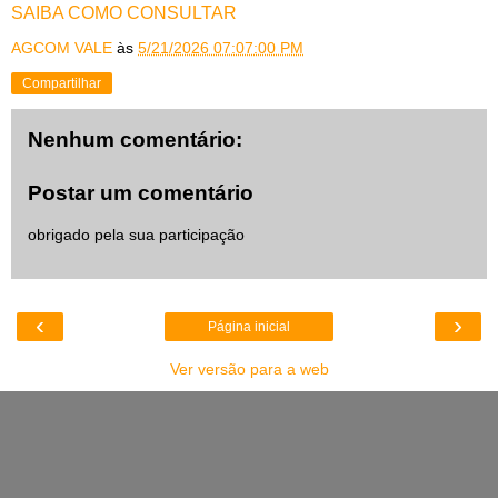
SAIBA COMO CONSULTAR
AGCOM VALE
às
5/21/2026 07:07:00 PM
Compartilhar
Nenhum comentário:
Postar um comentário
obrigado pela sua participação
‹
›
Página inicial
Ver versão para a web