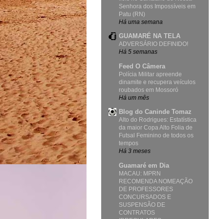
Senhora dos Impossíveis em
Patu (RN)
Há uma semana
GUAMARÉ NA TELA
ADVERSÁRIO DEFINIDO!
Há 5 semanas
Feed O Câmera
Polícia Militar apreende
dinamite e recupera veículos
roubados em Mossoró
Há um mês
Blog do Caninde Tomaz
Alto do Rodrigues: Estatística
da maior Copa Alto Folia de
Futsal Feminino de todos os
tempos
Há 3 meses
Guamaré em Dia
MACAU: MPRN
RECOMENDA NOMEAÇÃO
DE PROFESSORES
CONCURSADOS E
SUSPENSÃO DE
CONTRATOS