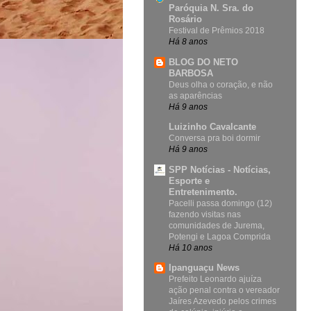
Paróquia N. Sra. do
Rosário
Festival de Prêmios 2018
Há 8 anos
BLOG DO NETO
BARBOSA
Deus olha o coração, e não
as aparências
Há 9 anos
Luizinho Cavalcante
Conversa pra boi dormir
Há 9 anos
SPP Notícias - Notícias,
Esporte e
Entretenimento.
Pacelli passa domingo (12)
fazendo visitas nas
comunidades de Jurema,
Potengi e Lagoa Comprida
Há 10 anos
Ipanguaçu News
Prefeito Leonardo ajuíza
ação penal contra o vereador
Jaíres Azevedo pelos crimes