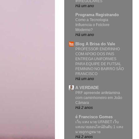
IRREGULARES
Há um ano
Programa Registrando
Como a Tecnologia
Influencia o Folclore
Moderno?
Há um ano
Blog A Brisa do Vale
PROFESSOR ENDRINHO
COM APOIO DOS PAIS
ENTREGA UNIFORMES
PARA EQUIPE DE FUTSAL
FEMININO NO BAIRRO SÃO
FRANCISCO
Há um ano
A VERDADE
PRF apreende anfetamina
com caminhoneiro em João
Câmara
Há 2 anos
é Francisco Gomes
เว็บ แทง มวย UFABET เว็บ
แทงมวยออนไลน์อันดับ 1 แทง
มวยถูกกฎหมาย
Há 2 anos