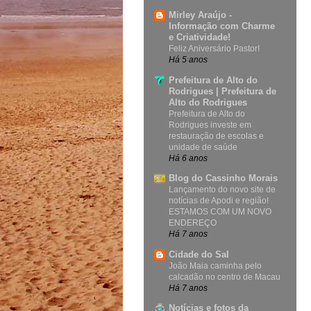
Mirley Araújo -
Informação com Charme
e Criatividade!
Feliz Aniversário Pastor!
Há 5 anos
Prefeitura de Alto do
Rodrigues | Prefeitura de
Alto do Rodrigues
Prefeitura de Alto do
Rodrigues investe em
restauração de escolas e
unidade de saúde
Há 6 anos
Blog do Cassinho Morais
Lançamento do novo site de
notícias de Apodi e região!
ESTAMOS COM UM NOVO
ENDEREÇO
Há 7 anos
Cidade do Sal
João Maia caminha pelo
calcadão no centro de Macau
Há 7 anos
Notícias e fotos da