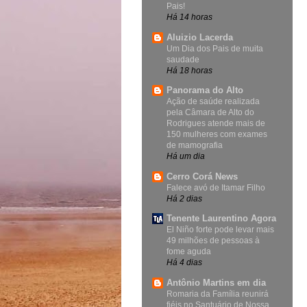
Pais!
Há 14 horas
Aluizio Lacerda
Um Dia dos Pais de muita
saudade
Há 18 horas
Panorama do Alto
Ação de saúde realizada
pela Câmara de Alto do
Rodrigues atende mais de
150 mulheres com exames
de mamografia
Há um dia
Cerro Corá News
Falece avó de Itamar Filho
Há 2 dias
Tenente Laurentino Agora
El Niño forte pode levar mais
49 milhões de pessoas à
fome aguda
Há 4 dias
Antônio Martins em dia
Romaria da Família reunirá
fiéis no Santuário de Nossa