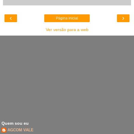
‹
›
Página inicial
Ver versão para a web
Quem sou eu
AGCOM VALE