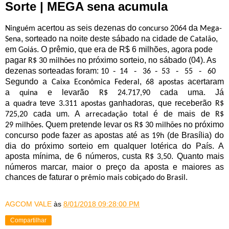
Sorte | MEGA sena acumula
acertou as seis dezenas do
da
Ninguém
concurso 2064
Mega-
, sorteado na noite deste sábado na cidade de
,
Sena
Catalão
em
. O prêmio, que era de R$ 6 milhões, agora pode
Goiás
pagar
no próximo sorteio, no sábado (04). As
R$ 30 milhões
dezenas sorteadas foram:
-
-
-
-
-
10
14
36
53
55
60
Segundo a
,
acertaram
Caixa Econômica Federal
68 apostas
a
e levarão
cada uma. Já
quina
R$ 24.717,90
a
teve
ganhadoras, que receberão
quadra
3.311 apostas
R$
cada um. A
é de mais de
725,20
arrecadação total
R$
. Quem pretende levar os
no próximo
29 milhões
R$ 30 milhões
concurso pode fazer as apostas até as
(de Brasília) do
19h
dia do próximo sorteio em qualquer lotérica do País. A
aposta mínima, de 6 números, custa
. Quanto mais
R$ 3,50
números marcar, maior o preço da aposta e maiores as
chances de faturar o
.
prêmio mais cobiçado do Brasil
AGCOM VALE
às
8/01/2018 09:28:00 PM
Compartilhar