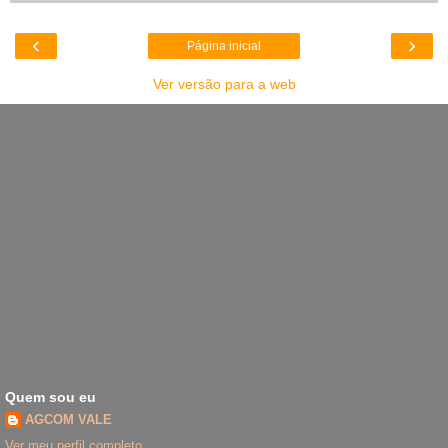
‹
›
Página inicial
Ver versão para a web
Quem sou eu
AGCOM VALE
Ver meu perfil completo