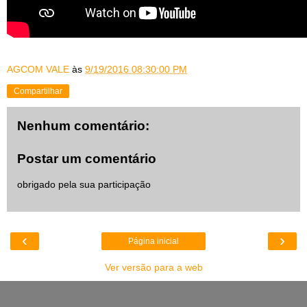
AGCOM VALE
às
9/19/2016 08:30:00 PM
Compartilhar
Nenhum comentário:
Postar um comentário
obrigado pela sua participação
‹
›
Página inicial
Ver versão para a web