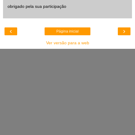
obrigado pela sua participação
‹
›
Página inicial
Ver versão para a web